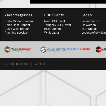
Zakenmagazines
BOB Events
Leden
Editie Midden-Brabant
Next BOB Event
Ledenoverzicht
Editie Oost-Brabant
Terugblik BOB Event
Lid worden
Editie West-Brabant
BOB Agenda
BOB Update
Planning specials
Whitepaper
Ledenprofiel wijzi
© Regio Business
|
Contact