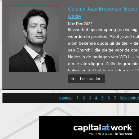
Column Jaap Broekman: Never le
waste
Nov-Dec 2022
Ik vind het opschepperig (en weinig
woorden te pronken. Alsof je zelf ook
alom bekende quote uit de titel – d
van Churchill die pleitte voor de op
Naties in de nadagen van WO II – is
om te laten liggen. Zelfs de grootste 
betwisten dat het barre tijden zijn. D
uit alle hoeken en gaten.
Lees verder
< Vorige
1
2
3
4
5
6
7
Volgende 