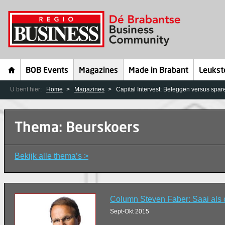
BOB Events
Magazines
Made in Brabant
Leukst
U bent hier:
Home
Magazines
Capital Intervest: Beleggen versus spare
Thema: Beurskoers
Bekijk alle thema’s >
Column Steven Faber: Saai als
Sept-Okt 2015