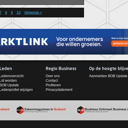
n domotica van tennisvereniging De
7
8
9
10
Volgende >
Leden
Regio Business
Op de hoogte blijv
Ledenoverzicht
Over ons
Aanmelden BOB Update
Lid worden
Contact
BOB Update
Profileren
Ledenprofiel wijzigen
Privacystatement