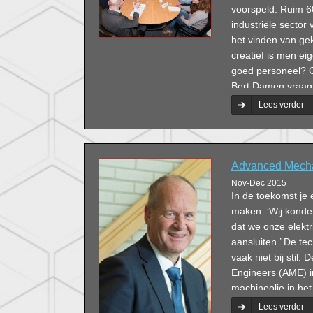
voorspeld. Ruim 6
industriële secto
het vinden van ge
creatief is men ei
goed personeel? G
Bert Damen vraag
Debat.
Lees verder
Advanced Mechan
Nov-Dec 2015
In de toekomst je
maken. ‘Wij konden
dat we onze elekt
aansluiten.’ De te
vaak niet bij sti
Engineers (AME) i
machineolie in het
snel en persoonlijk
Lees verder