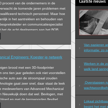
Laatste nieuws
0 procent van de ondernemers in de
r verwacht de komende jaren problemen met
kwalificeerd technisch personeel. Maar hoe
genlijk in het aantrekken en behouden van
espreksleider en communicatiespecialist
t het de acht deelnemers aan het BOB
Van papieren arc
informatie: zo p
ical Engineers: Koester je netwerk
Werken in de zo
 eigen brood met een 3D-foodprinter
welk land spring
 ons tien jaar geleden ook niet voorstellen
rische auto aan de stroompaal zouden
 Overstappen naar professioneel 
chnologie gaat zeer snel, daar staat de leek
wachtwoordbeh
l. De medewerkers van Advanced Mechanical
n Nieuwkuijk doen dat wel. Bevlogen, met
 bloed en met de kernwoorden flexibel,
Lokaal zichtbaa
. ‘En vooral met heel veel plezier.’
begint het met