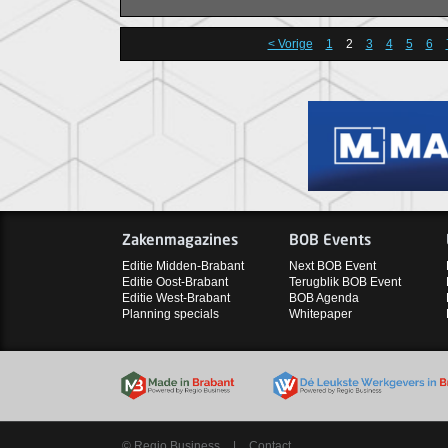
baanverlichting e
Pettelaer.’
< Vorige
1
2
3
4
5
6
Zakenmagazines
BOB Events
Editie Midden-Brabant
Next BOB Event
Editie Oost-Brabant
Terugblik BOB Event
Editie West-Brabant
BOB Agenda
Planning specials
Whitepaper
© Regio Business
|
Contact