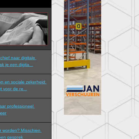
hief naar digitale 
ak je een digita...
n en sociale zekerheid: 
t voor de re...
eer
r worden? Misschien 
 een gesprek