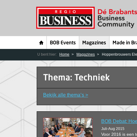
BOB Events
Magazines
Made in Br
U bent hier:
Home
Magazines
Hoppenbrouwers Elek
Thema: Techniek
Bekijk alle thema’s >
BOB Debat: Hoe 
Juli-Aug 2015
Voor 2016 is een t