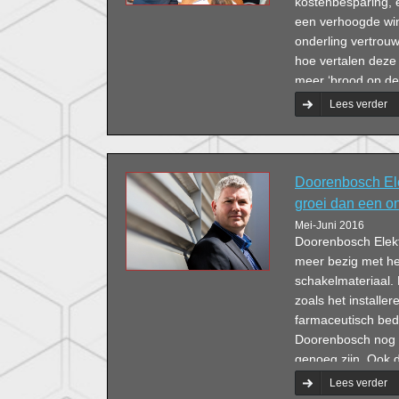
kostenbesparing, 
een verhoogde wi
onderling vertrouw
hoe vertalen deze
meer ‘brood op de 
Gespreksleider en
Lees verder
hier met de negen
Doorenbosch Ele
groei dan een o
Mei-Juni 2016
Doorenbosch Elekt
meer bezig met he
schakelmateriaal.
zoals het install
farmaceutisch bedr
Doorenbosch nog s
genoeg zijn. Ook 
bijvoorbeeld een 
Lees verder
Cavalier in ’s-He