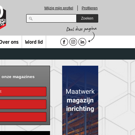
Wijzig mijn profiel
Profileren
Zoeken
Over ons
Word lid
n onze magazines
t