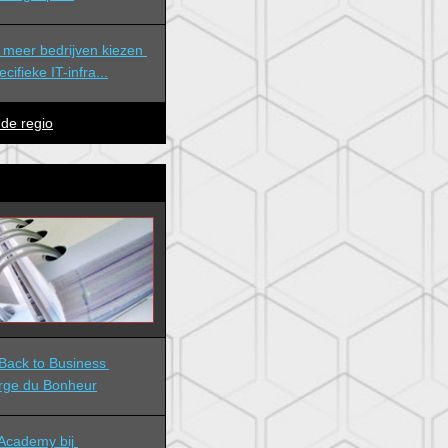
meer bedrijven kiezen 
ifieke IT-infra...
 de regio
ack to Business 
rge du Bonheur
cademy bij 