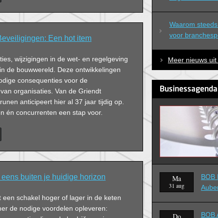
Waarom steeds 
voor branchespec
eveiligingen: Een hot item
ies, wijzigingen in de wet- en regelgeving
Meer nieuws uit
in de bouwwereld. Deze ontwikkelingen
odige consequenties voor de
Businessagenda
 van organisaties. Van de Griendt
runen anticipeert hier al 37 jaar tijdig op.
en én concurrenten een stap voor.
eens buiten je huidige horizon
BOB B
Ma
31 aug
Aube
en schakel hoger of lager in de keten
er de nodige voordelen opleveren:
BOB A
Do