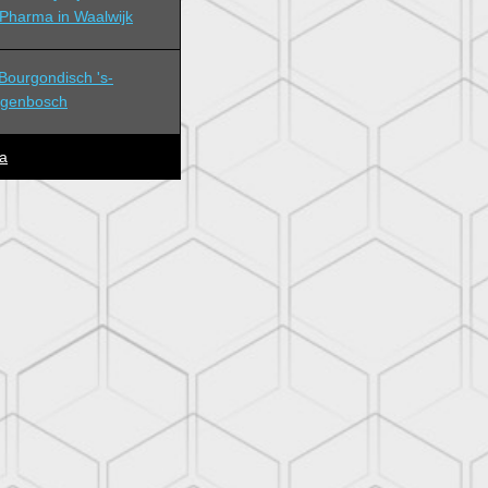
Pharma in Waalwijk
ourgondisch 's-
ogenbosch
a