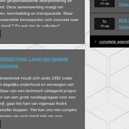
een geoptimaliseerde bedrijfsvoering en
10 sep
Robo
nst. Deze samenwerking vraagt om
en, kennisdeling en transparantie. Maar
 essentiële kernwaarden zich concreet naar
BOB B
Vr
18 sep
plank’? En wat zijn de valkuilen?
Hert
 communicatiespecialist Bert Damen gaat
 debatdeelnemers over in discussie.
complete agend
ktrotechniek: Liever een gestage
nstuimige
rotechniek houdt zich sinds 1992 onder
t dagelijks onderhoud en vervangen van
 Maar van een technisch uitdagend project
eren van een grote noodaggregaat voor een
ijf, gaat het hart van eigenaar André
neller kloppen. ‘Het kan ons niet complex
draaien we onze hand niet om voor
grootschalig nieuwbouwproject als de
rtogenbosch of het aanleggen van de