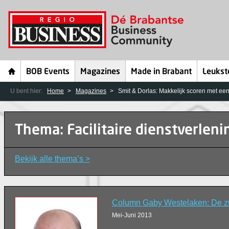
BOB Events
Magazines
Made in Brabant
Leukst
U bent hier:
Home
Magazines
Smit & Dorlas: Makkelijk scoren met een
Thema: Facilitaire dienstverleni
Bekijk alle thema’s >
Column Gaby Westelaken: De zu
Mei-Juni 2013