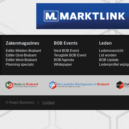
Zakenmagazines
BOB Events
Leden
Editie Midden-Brabant
Next BOB Event
Ledenoverzicht
Editie Oost-Brabant
Terugblik BOB Event
Lid worden
Editie West-Brabant
BOB Agenda
BOB Update
Planning specials
Whitepaper
Ledenprofiel wijzi
© Regio Business
|
Contact