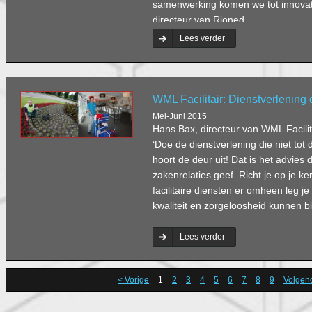
samenwerking komen we tot innovatie
directeur van Rioned.
Lees verder
WML Facilitair: Dienstverlening 
Mei-Juni 2015
Hans Bax, directeur van WML Facilitair
‘Doe de dienstverlening die niet tot 
hoort de deur uit! Dat is het advies da
zakenrelaties geef. Richt je op je ker
facilitaire diensten er omheen leg je
kwaliteit en zorgeloosheid kunnen b
Lees verder
< Vorige
1
2
3
4
5
6
7
8
9
Volgen