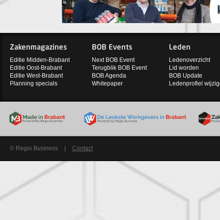
Zakenmagazines
BOB Events
Leden
Editie Midden-Brabant
Next BOB Event
Ledenoverzicht
Editie Oost-Brabant
Terugblik BOB Event
Lid worden
Editie West-Brabant
BOB Agenda
BOB Update
Planning specials
Whitepaper
Ledenprofiel wijzi
© Regio Business
|
Contact