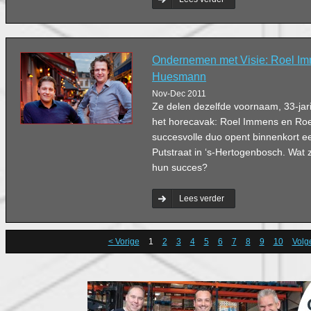
Ondernemen met Visie: Roel I
Huesmann
Nov-Dec 2011
Ze delen dezelfde voornaam, 33-jarig
het horecavak: Roel Immens en Ro
succesvolle duo opent binnenkort e
Putstraat in ‘s-Hertogenbosch. Wat z
hun succes?
Lees verder
< Vorige
1
2
3
4
5
6
7
8
9
10
Volg