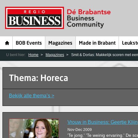
BOB Events
Magazines
Made in Brabant
Leukst
U bent hier:
Home
Magazines
Smit & Dorlas: Makkelijk scoren met een
Thema: Horeca
Bekijk alle thema’s >
Vrouw in Business: Geertje Klijn
Nov-Dec 2009
'Te jong.' 'Te weinig ervaring.' De s