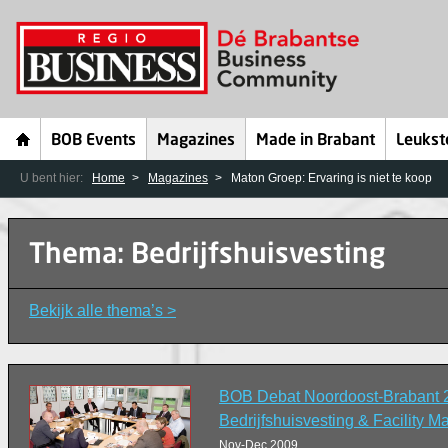
BOB Events
Magazines
Made in Brabant
Leukst
U bent hier:
Home
Magazines
Maton Groep: Ervaring is niet te koop
Thema: Bedrijfshuisvesting
Bekijk alle thema’s >
BOB Debat Noordoost-Brabant 
Bedrijfshuisvesting & Facility 
Nov-Dec 2009