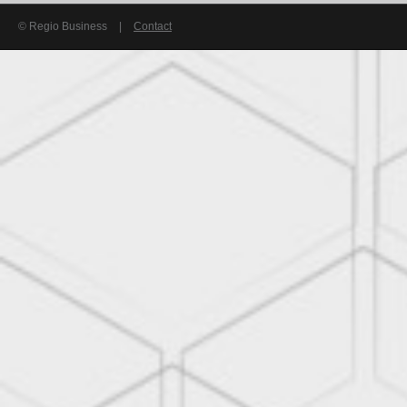
© Regio Business
|
Contact