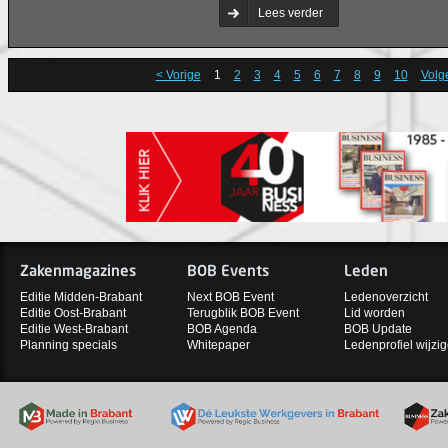
trots onze Bossche Twin Towertjes',
Lees verder
mede-eigenaar van BDO Accountants
de Raad van Bestuur.
< Vorige
1
2
3
4
5
6
7
8
9
10
Volg
Zakenmagazines
BOB Events
Leden
Editie Midden-Brabant
Next BOB Event
Ledenoverzicht
Editie Oost-Brabant
Terugblik BOB Event
Lid worden
Editie West-Brabant
BOB Agenda
BOB Update
Planning specials
Whitepaper
Ledenprofiel wijzi