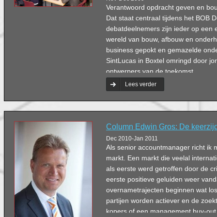
Verantwoord opdracht geven en bou
Dat staat centraal tijdens het BOB
debatdeelnemers zijn ieder op een e
wereld van bouw, afbouw en onder
business gepokt en gemazelde ond
SintLucas in Boxtel omringd door jo
ontwerpers van de toekomst.
Lees verder
Column Edwin Gros: De keerzijd
Dec 2010-Jan 2011
Als senior accountmanager richt ik 
markt. Een markt die veelal internat
als eerste werd getroffen door de cri
eerste positieve geluiden weer van
overnametrajecten beginnen wat los 
partijen worden actiever en de zoek
kopers of een management buy-out b