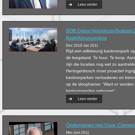
steeds meer ondernemers zich focu
Lees verder
over de grens. In z’n algemeenheid 
dat de markt gewoon nog lastig is. 
huisvesting en kosten is er in mijn 
veranderd.
BOB Debat Noordoost-Brabant 
Bedrijfshuisvesting
Dec 2010-Jan 2011
Rijd een willekeurig kantorenpark op
de leegstand. Te huur. Te koop. Aant
zijn die locaties nog wel zo aantrek
Hertogenbosch moet proactief ingri
kantoorparken verloederen en bet
op de sloophamer. 'Want er worden
kantoorpanden gebouwd.'
Lees verder
Ondernemen met Visie: Clemen
Mei-Juni 2011