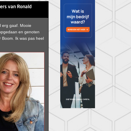
ters van Ronald
l erg gaaf. Mooie
 opgedaan en genoten
r Boom. Ik was pas heel