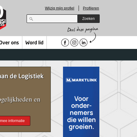
Wijzig mijn profiel
Profileren
Zoeken
Over ons
Word lid
an de Logistiek
gelijkheden en
r mee informatie