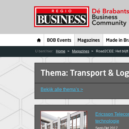
BOB Events
Magazines
Made in Br
U bent hier:
Home
Magazines
Road2CEE: Het blijf
Thema: Transport & Log
Bekijk alle thema’s >
Ericsson Teleco
technologie
Sept-Okt 2017