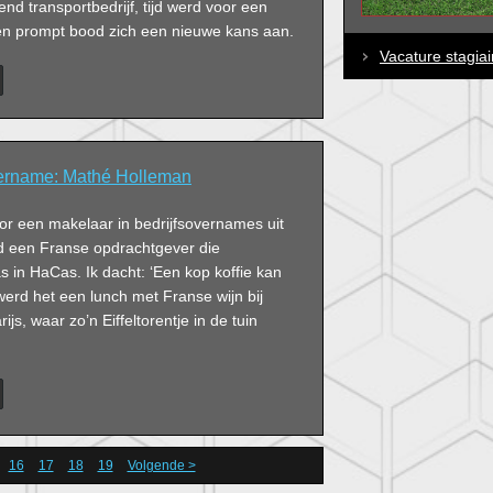
end transportbedrijf, tijd werd voor een
en prompt bood zich een nieuwe kans aan.
Vacature stagiai
ername: Mathé Holleman
or een makelaar in bedrijfsovernames uit
d een Franse opdrachtgever die
 in HaCas. Ik dacht: ‘Een kop koffie kan
jk werd het een lunch met Franse wijn bij
ijs, waar zo’n Eiffeltorentje in de tuin
16
17
18
19
Volgende >