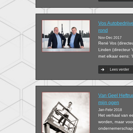
cybersecurity, data
Hoe ziet mobilitei
je als ondernemer
Damen vraagt het 
Vos Autobedrijven
rond
Nov-Dec 2017
René Vos (directe
Linden (directeur 
met elkaar eens: ‘
Lees verder
Van Geel Heftruc
mijn ogen
Jan-Febr 2018
Het verhaal van e
worden, maar voo
ondernemerschap. T