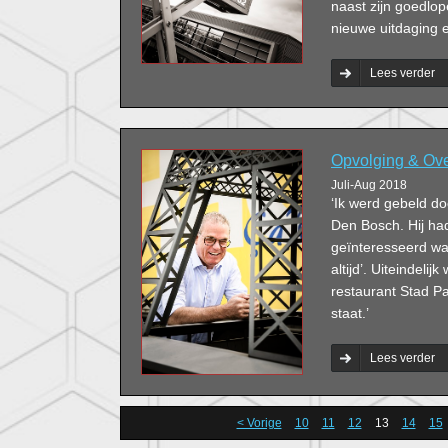
naast zijn goedlop
nieuwe uitdaging 
Lees verder
Opvolging & Ov
Juli-Aug 2018
‘Ik werd gebeld do
Den Bosch. Hij ha
geïnteresseerd was
altijd’. Uiteindeli
restaurant Stad Par
staat.’
Lees verder
< Vorige
10
11
12
13
14
15