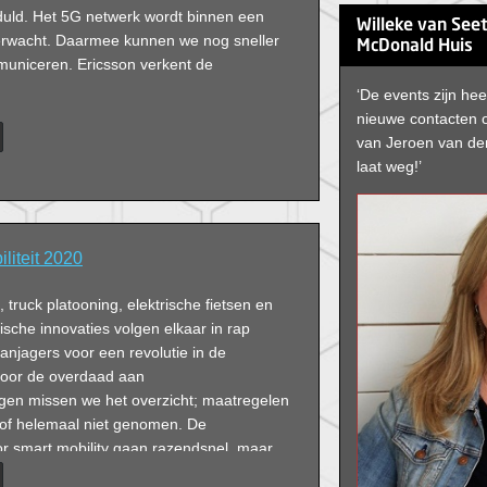
uld. Het 5G netwerk wordt binnen een
Willeke van See
verwacht. Daarmee kunnen we nog sneller
McDonald Huis
mmuniceren. Ericsson verkent de
‘De events zijn hee
nieuwe contacten
van Jeroen van de
laat weg!’
liteit 2020
, truck platooning, elektrische fietsen en
sche innovaties volgen elkaar in rap
anjagers voor een revolutie in de
 Door de overdaad aan
ngen missen we het overzicht; maatregelen
 of helemaal niet genomen. De
or smart mobility gaan razendsnel, maar
ragen op over aansprakelijkheid,