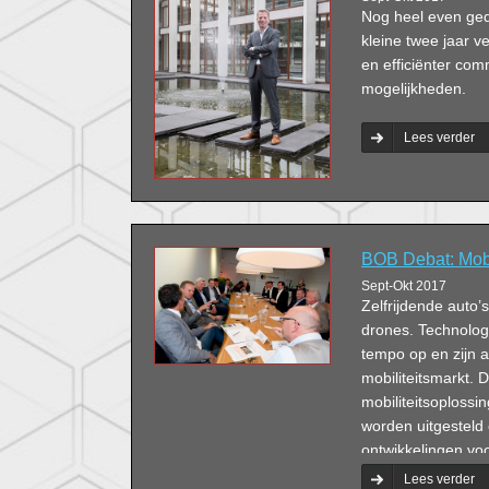
Nog heel even ged
kleine twee jaar 
en efficiënter co
mogelijkheden.
Lees verder
BOB Debat: Mobi
Sept-Okt 2017
Zelfrijdende auto’s
drones. Technologi
tempo op en zijn a
mobiliteitsmarkt.
mobiliteitsoplossi
worden uitgesteld
ontwikkelingen vo
leveren ook veel v
Lees verder