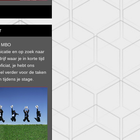
r
t MBO
catie en op zoek naar
jf waar je in korte tijd
ficiat, je hebt ons
el verder voor de taken
tijdens je stage.