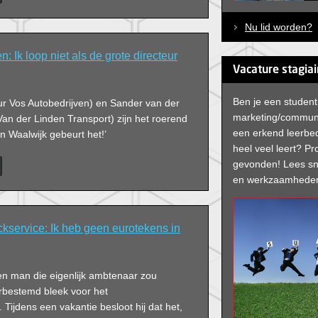
, privacy en impact op de infrastructuur.
t er in de toekomst uit? En wat kan of moet
Nu lid worden?
 met deze innovaties? Gespreksleider Bert
de tien deelnemers aan het BOB Debat.
: Ik loop niet als de grote directeur
Vacature stagiai
Ben je een studen
ur Vos Autobedrijven) en Sander van der
marketing/communi
Van der Linden Transport) zijn het roerend
een erkend leerbedri
In Waalwijk gebeurt het!’
heel veel leert? Pro
gevonden! Lees sn
en werkzaamheden 
kservice: Ik heb geen eurotekens in
en man die eigenlijk ambtenaar zou
rbestemd bleek voor het
ijdens een vakantie besloot hij dat het,