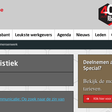
abant
Leukste werkgevers
Agenda
Nieuws
Leden
t mensenwerk
Deelnemen a
istiek
Special?
Bekijk de mo
tarieven.
mmunicatie: Op zoek naar de zin van
Klik hier voo