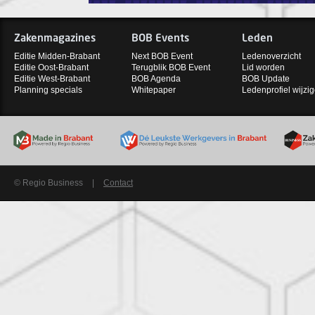
Zakenmagazines
BOB Events
Leden
Editie Midden-Brabant
Next BOB Event
Ledenoverzicht
Editie Oost-Brabant
Terugblik BOB Event
Lid worden
Editie West-Brabant
BOB Agenda
BOB Update
Planning specials
Whitepaper
Ledenprofiel wijzi
© Regio Business
|
Contact