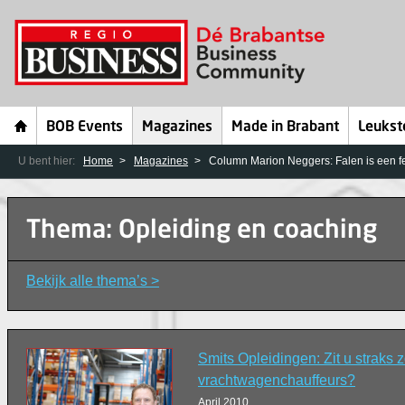
BOB Events
Magazines
Made in Brabant
Leukst
U bent hier:
Home
Magazines
Column Marion Neggers: Falen is een f
Thema: Opleiding en coaching
Bekijk alle thema’s >
Smits Opleidingen: Zit u straks 
vrachtwagenchauffeurs?
April 2010