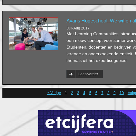
Avans Hogeschool: We willen ál
Juli-Aug 2017
Met Learning Communities introduc
een nieuw concept voor samenwerkin
Studenten, docenten en bedrijven
lerende en onderzoekende entiteit.
thema’s uit het expertisegebied.
Lees verder
< Vorige
1
2
3
4
5
6
7
8
9
10
Volg