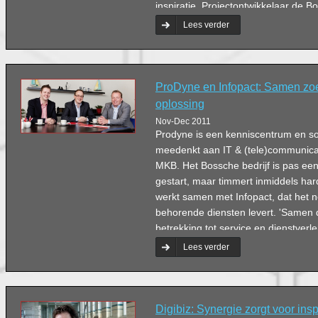
inspiratie. Projectontwikkelaar de B
Maatschappij (BIM) en zeven (toeko
Lees verder
woord.
ProDyne en Infopact: Samen zo
oplossing
Nov-Dec 2011
Prodyne is een kenniscentrum en sol
meedenkt aan IT & (tele)communica
MKB. Het Bossche bedrijf is pas een
gestart, maar timmert inmiddels ha
werkt samen met Infopact, dat het n
behorende diensten levert. 'Samen 
betrekking tot service en dienstverl
Durkstra, directeur en eigenaar van
Lees verder
Digibiz: Synergie zorgt voor inspir