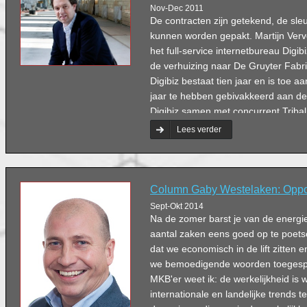
Nov-Dec 2011
De contracten zijn getekend, de sle
kunnen worden gepakt. Martijn Verv
het full-service internetbureau Digib
de verhuizing naar De Gruyter Fabri
Digibiz bestaat tien jaar en is toe a
jaar te hebben gebivakkeerd aan de
Digibiz samen met concurrent Tribal 
december de onlangs gerenoveerde j
Lees verder
heilig in het concept dat wij samen
verwacht dat hier veel moois uit gaat
Vervoordeldonk.
Column Gaby Westelaken: Opp
Sept-Okt 2014
Na de zomer barst je van de energi
aantal zaken eens goed op te poetse
dat we economisch in de lift zitten e
we bemoedigende woorden toegespr
MKB'er weet ik: de werkelijkheid is w
internationale en landelijke trends te