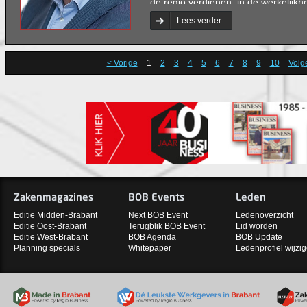
de regio verdienen, in de werkelijk
hard werken en je kansen pakken. Da
Lees verder
branche en ook voor mij in de sch
dames en heren in Den Haag: niet l
< Vorige
1
2
3
4
5
6
7
8
9
10
Volg
Zakenmagazines
BOB Events
Leden
Editie Midden-Brabant
Next BOB Event
Ledenoverzicht
Editie Oost-Brabant
Terugblik BOB Event
Lid worden
Editie West-Brabant
BOB Agenda
BOB Update
Planning specials
Whitepaper
Ledenprofiel wijzi