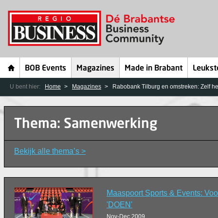
BOB Events
Magazines
Made in Brabant
Leukst
U bent hier:
Home
Magazines
Rabobank Tilburg en omstreken: Zelf he
Thema: Samenwerking
Bekijk alle thema’s >
Maaspoort Sports & Events: Voo
'DOEN'
Nov-Dec 2009