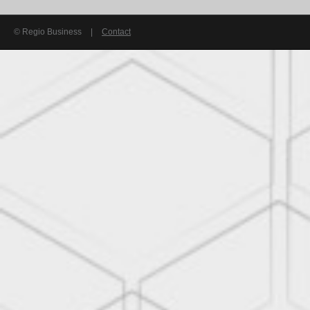
© Regio Business
|
Contact