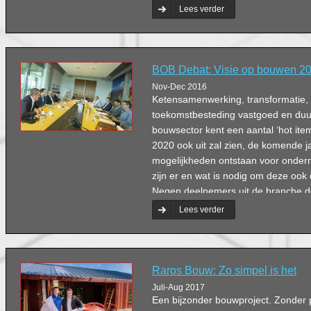
Burgerlijke en Utiliteitsbouw.
Lees verder
BOB Debat: Visie op bouwen 2
Nov-Dec 2016
Ketensamenwerking, transformatie, 
toekomstbesteding vastgoed en du
bouwsector kent een aantal ‘hot ite
2020 ook uit zal zien, de komende ja
mogelijkheden ontstaan voor onde
zijn er en wat is nodig om deze ook
Negen deelnemers uit de branche d
hun visie, ervaringen en tips.
Lees verder
Raros Bouw: Zo simpel is het
Juli-Aug 2017
Een bijzonder bouwproject. Zonder 