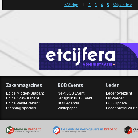
< Vorige
1
2
3
4
5
Volgende >
Zakenmagazines
BOB Events
Leden
Editie Midden-Brabant
Next BOB Event
Ledenoverzicht
Editie Oost-Brabant
Terugblik BOB Event
Lid worden
Editie West-Brabant
BOB Agenda
BOB Update
Planning specials
Whitepaper
Ledenprofiel wijzi