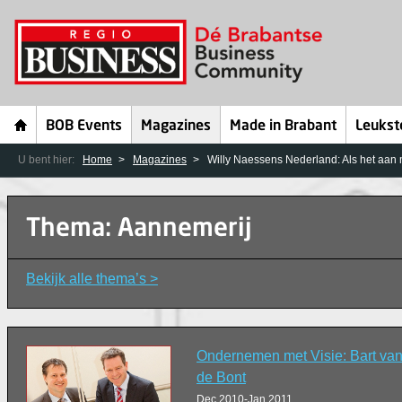
BOB Events
Magazines
Made in Brabant
Leukst
U bent hier:
Home
Magazines
Willy Naessens Nederland: Als het aan mi
Thema: Aannemerij
Bekijk alle thema’s >
Ondernemen met Visie: Bart va
de Bont
Dec 2010-Jan 2011