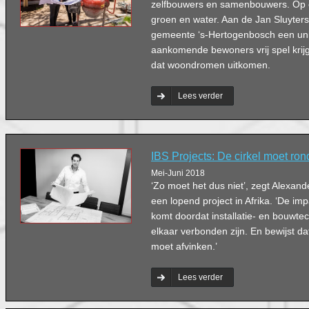
zelfbouwers en samenbouwers. Op e
groen en water. Aan de Jan Sluyters
gemeente ‘s-Hertogenbosch een un
aankomende bewoners vrij spel krij
dat woondromen uitkomen.
Lees verder
IBS Projects: De cirkel moet rond
Mei-Juni 2018
‘Zo moet het dus niet’, zegt Alexan
een lopend project in Afrika. ‘De im
komt doordat installatie- en bouwte
elkaar verbonden zijn. En bewijst da
moet afvinken.’
Lees verder