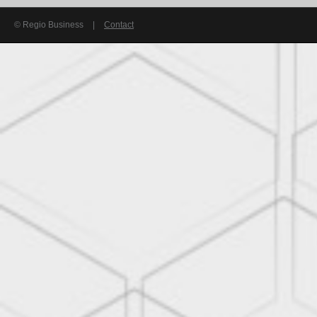
© Regio Business
|
Contact