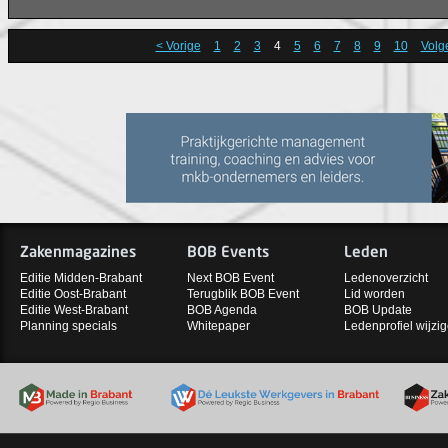
wat zijn de bottlenecks en wat lever
uiteindelijk op? Gespreksleider en 
Bert Damen vraagt het de zeven d
< Vorige
1
2
3
4
5
6
7
8
9
10
Volg
Debat.
Zakenmagazines
BOB Events
Leden
Editie Midden-Brabant
Next BOB Event
Ledenoverzicht
Editie Oost-Brabant
Terugblik BOB Event
Lid worden
Editie West-Brabant
BOB Agenda
BOB Update
Planning specials
Whitepaper
Ledenprofiel wijzi