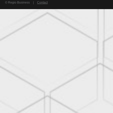
© Regio Business
|
Contact