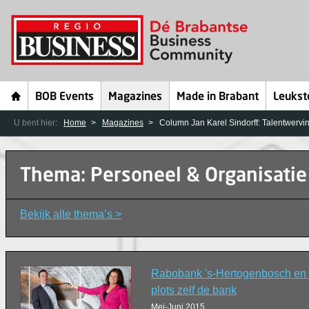
BOB Events
Magazines
Made in Brabant
Leukst
U bent hier:
Home
Magazines
Column Jan Karel Sindorff: Talentwervin
Thema: Personeel & Organisatie
Bekijk alle thema’s >
Rabobank 's-Hertogenbosch en 
plots zelf de bank
Mei-Juni 2015