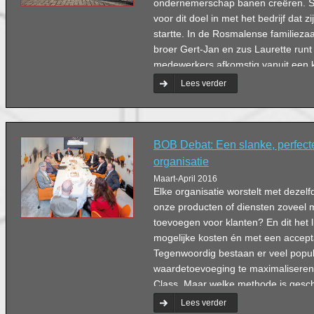
ondernemerschap banen creëren. Sin
voor dit doel in met het bedrijf dat z
startte. In de Rosmalense familiezaa
broer Gert-Jan en zus Laurette runt 
medewerkers afkomstig vanuit een 
arbeidsmarktpositie.
Lees verder
BOB Debat: Een slanke, perfect
organisatie
Maart-April 2016
Elke organisatie worstelt met dezel
onze producten of diensten zoveel 
toevoegen voor klanten? En dit het l
mogelijke kosten én met een accepta
Tegenwoordig bestaan er veel popu
waardetoevoeging te maximaliseren
Class. Maar welke methode is gesch
organisatie? En hoe maak je je med
Lees verder