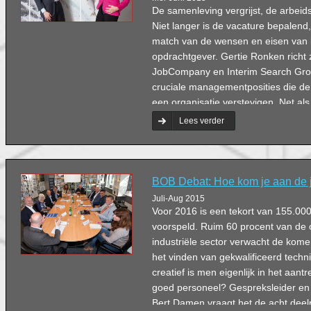
De samenleving vergrijst, de arbeid
Niet langer is de vacature bepalen
match van de wensen en eisen van 
opdrachtgever. Gertie Ronken richt 
JobCompany en Interim Search Grou
cruciale managementposities die de 
een organisatie verstevigen. Net al
Accountmanager Zakelijke Relaties
Lees verder
Hertogenbosch en Omstreken, prob
bedrijven succesvoller maken.
BOB Debat: Hoe kom je aan de 
Juli-Aug 2015
Voor 2016 is een tekort van 155.000
voorspeld. Ruim 60 procent van de
industriële sector verwacht de kom
het vinden van gekwalificeerd tech
creatief is men eigenlijk in het aa
goed personeel? Gespreksleider en 
Bert Damen vraagt het de acht dee