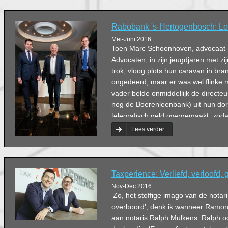
Rabobank 's-Hertogenbosch: Lo
Mei-Juni 2016
Toen Marc Schoonhoven, advocaat-
Advocaten, in zijn jeugdjaren met zi
trok, vloog plots hun caravan in bra
ongedeerd, maar er was wel flinke m
vader belde onmiddellijk de directe
nog de Boerenleenbank) uit hun dorp
telegrafisch geld overgemaakt, zodat
vervolgen. Dit incident maakte indruk
Lees verder
voor mij hoe belangrijk korte lijnen z
waarde aan vaste gezichten; een b
ik bij Rabobank ’s-Hertogenbosch 
bankieren.’
Taxperience: Verliefd, verloofd,
Nov-Dec 2016
‘Zo, het stoffige imago van de notaris
overboord’, denk ik wanneer Ramon 
aan notaris Ralph Mulkens. Ralph oo