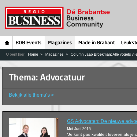
BOB Events
Magazines
Made in Brabant
Leukst
U bent hier:
Home
Magazines
Column Jaap Broekman: Alle vogels vli
Thema: Advocatuur
Bekijk alle thema’s >
GS Advocaten: De nieuwe advo
Mei-Juni 2015
‘Je kunt pas kwaliteit leveren als je 