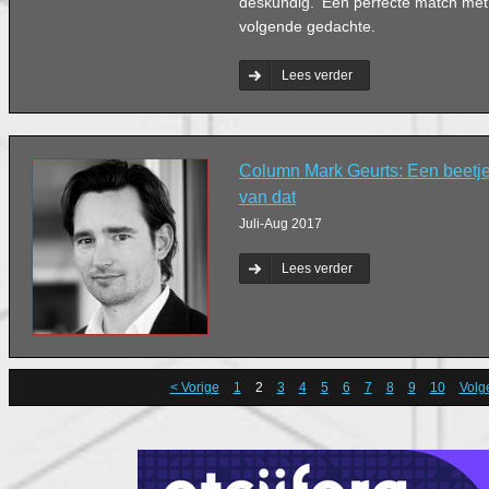
deskundig. ‘Een perfecte match met 
volgende gedachte.
Lees verder
Column Mark Geurts: Een beetje 
van dat
Juli-Aug 2017
Lees verder
< Vorige
1
2
3
4
5
6
7
8
9
10
Volg