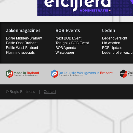
Zakenmagazines
BOB Events
Leden
Editie Midden-Brabant
Next BOB Event
Ledenoverzicht
Editie Oost-Brabant
Terugblik BOB Event
Lid worden
Editie West-Brabant
BOB Agenda
BOB Update
Planning specials
Whitepaper
Ledenprofiel wijzi
© Regio Business
|
Contact