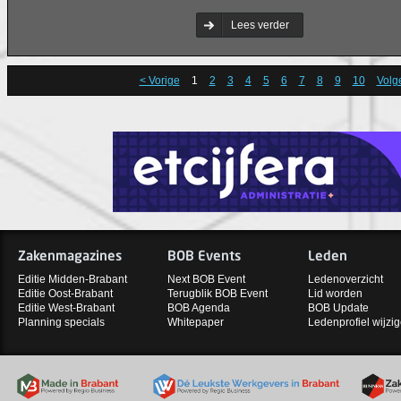
Lees verder
< Vorige
1
2
3
4
5
6
7
8
9
10
Volg
Zakenmagazines
BOB Events
Leden
Editie Midden-Brabant
Next BOB Event
Ledenoverzicht
Editie Oost-Brabant
Terugblik BOB Event
Lid worden
Editie West-Brabant
BOB Agenda
BOB Update
Planning specials
Whitepaper
Ledenprofiel wijzi