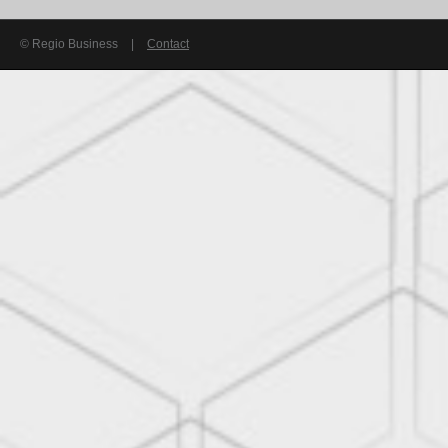
© Regio Business
|
Contact