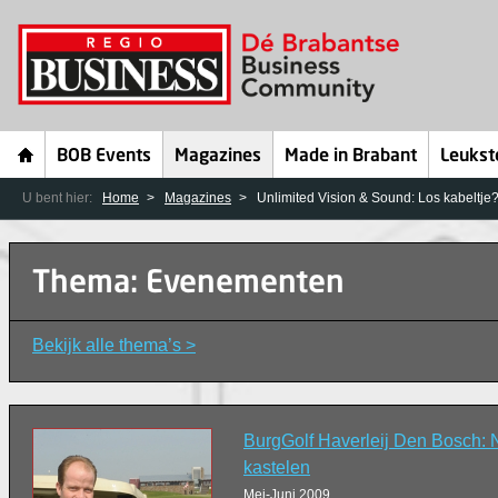
BOB Events
Magazines
Made in Brabant
Leukst
U bent hier:
Home
Magazines
Unlimited Vision & Sound: Los kabeltje
Thema: Evenementen
Bekijk alle thema’s >
BurgGolf Haverleij Den Bosch: 
kastelen
Mei-Juni 2009