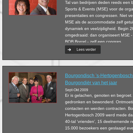
Tal van bedrijven deden reeds een
Sports & Events (MSE) voor de orga
presentaties en congressen. Niet ve
MSE als de accommodatie zelf getuige
dynamiek en veelzijdigheid. Begin 20
omgedraaid: dan organiseert MSE -
BOB Borrel - zelf een congres.
Lees verder
Bourgondisch 's-Hertogenbosch:
Bourgondiër van het jaar
Sept-Okt 2009
Er is gelachen, genoten en begroet.
gedronken en bewonderd. Ontmoet
contacten en werden contracten. Bo
Hertogenbosch 2009 werd mede dan
40-tal ‘vrienden’, 15 deelnemende r
15.000 bezoekers een geslaagd ev