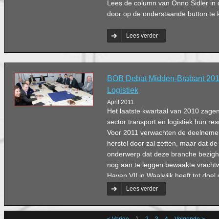
Lees de column van Onno Sidler i
door op de onderstaande button te k
Lees verder
BOB Debat Midden-Brabant 2011
Logistiek
April 2011
Het laatste kwartaal van 2010 zage
sector transport en logistiek hun res
Voor 2011 verwachten de deelnemers
herstel door zal zetten, maar dat de 
onderwerp dat deze branche bezighou
nog aan te leggen bewaakte vracht
Haven VII in Waalwijk heeft tot doel
chauffeurs en lading veiliger te mak
Lees verder
City zal dit terrein bijdragen aan he
van de regio Midden-Brabant als hot
logistiek.