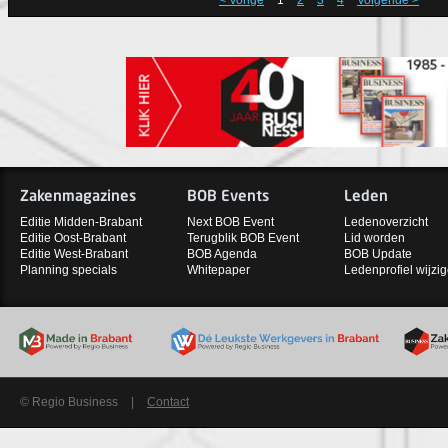
< Vorige
1
2
3
4
Volgende >
Zakenmagazines
BOB Events
Leden
Editie Midden-Brabant
Next BOB Event
Ledenoverzicht
Editie Oost-Brabant
Terugblik BOB Event
Lid worden
Editie West-Brabant
BOB Agenda
BOB Update
Planning specials
Whitepaper
Ledenprofiel wijzi
© Regio Business
|
Contact