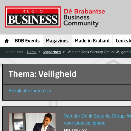
BOB Events
Magazines
Made in Brabant
Leukst
U bent hier:
Home
Magazines
Van der Donk Security Group: Wij garand
Thema: Veiligheid
Bekijk alle thema’s >
Van der Donk Security Group: Wi
voor jouw veiligheid
Mei-Juni 2022