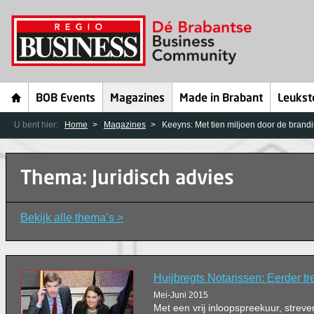
BOB Events
Magazines
Made in Brabant
Leukst
U bent hier:
Home
Magazines
Keeyns: Met tien miljoen door de brand
Thema: Juridisch advies
Bekijk alle thema’s >
Huijbregts Notarissen: Eerder tr
Mei-Juni 2015
Met een vrij inloopspreekuur, strev