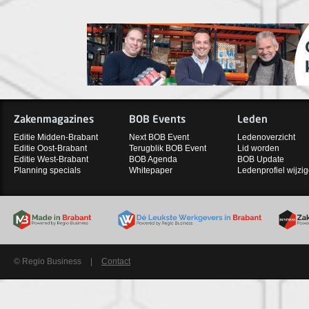
Zakenmagazines
BOB Events
Leden
Editie Midden-Brabant
Next BOB Event
Ledenoverzicht
Editie Oost-Brabant
Terugblik BOB Event
Lid worden
Editie West-Brabant
BOB Agenda
BOB Update
Planning specials
Whitepaper
Ledenprofiel wijzi
© Regio Business
|
Contact