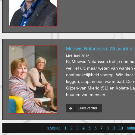
Meewis Notarissen: We vinden 
Mei-Juni 2016
Bij Meewis Notarissen tref je een hu
wel lief uit, maar weten van wanten 
onafhankelijkheid voorop. Wie daar z
leggen, stapt in een warm bad. De 
Gijzen-van Mierlo (51) en Kolette L
houden van mensen.
Lees verder
< Vorige
1
2
3
4
5
6
7
8
9
10
Volg