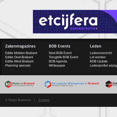
Zakenmagazines
BOB Events
Leden
Editie Midden-Brabant
Next BOB Event
Ledenoverzicht
Editie Oost-Brabant
Terugblik BOB Event
Lid worden
Editie West-Brabant
BOB Agenda
BOB Update
Planning specials
Whitepaper
Ledenprofiel wijzi
© Regio Business
|
Contact