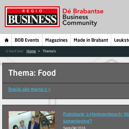
BOB Events
Magazines
Made in Brabant
Leukst
U bent hier:
Home
Thema's
Thema: Food
Bekijk alle thema’s >
Rabobank 's-Hertogenbosch: Wat 
samenleving?
Sept-Okt 2016