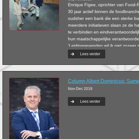
Enrique Figee, oprichter van Food-R
30 jaar actief binnen de foodbranc
oudsher een bank die een sterke ban
meerdere initiatieven slaan ze de 
te verbinden en eindverantwoordeli
hun maatschappelijke verantwoordeli
‘Leidinggevenden wil ik niet zozeer
te verdienen, maar bovenal om een 
Lees verder
Column Albert Dominicus: Same
Nov-Dec 2018
Lees verder