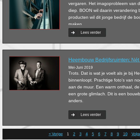
vergaren. Het imagoprobleem van de
diep. BOON wil daarin verandering 
producten wil dit jonge bedrijf de b
maken.
Lees verder
Heembouw Bedrijfsruimten: Nét
Mei-Juni 2019
Trots. Dat is wat je voelt als je bij
binnenloopt. Prachtige foto’s van n
aan de muur. Een warm onthaal, de 
een grote glimlach. Dit is een bouw
anders.
Lees verder
< Vorige
1
2
3
4
5
6
7
8
9
10
Volg