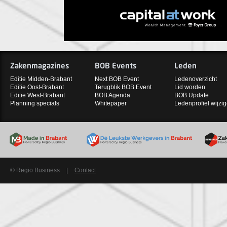
Zakenmagazines
BOB Events
Leden
Editie Midden-Brabant
Next BOB Event
Ledenoverzicht
Editie Oost-Brabant
Terugblik BOB Event
Lid worden
Editie West-Brabant
BOB Agenda
BOB Update
Planning specials
Whitepaper
Ledenprofiel wijzi
© Regio Business
|
Contact