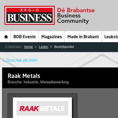
BOB Events
Magazines
Made in Brabant
Leukst
U bent hier:
Home
Leden
Bedrijfsprofiel
< Terug naar alle leden
Raak Metals
Branche: Industrie, Metaalbewerking