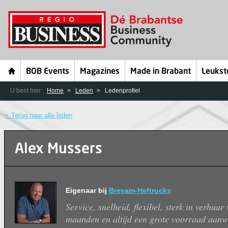
BOB Events
Magazines
Made in Brabant
Leukst
U bent hier:
Home
Leden
Ledenprofiel
< Terug naar alle leden
Alex Mussers
Eigenaar bij
Bresam-Heftrucks
Service, snelheid, flexibel, sterk in verhuur
maanden en altijd een grote voorraad aanw