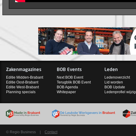
Zakenmagazines
BOB Events
Leden
Editie Midden-Brabant
Next BOB Event
Ledenoverzicht
Editie Oost-Brabant
Terugblik BOB Event
Lid worden
Editie West-Brabant
BOB Agenda
BOB Update
Planning specials
Whitepaper
Ledenprofiel wijzi
© Regio Business
|
Contact