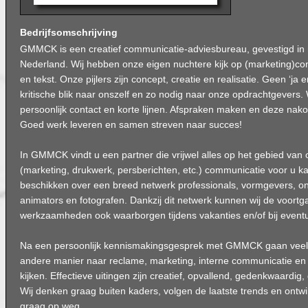
Bedrijfsomschrijving
GMMCK is een creatief communicatie-adviesbureau, gevestigd in
Nederland. Wij hebben onze eigen nuchtere kijk op (marketing)c
en tekst. Onze pijlers zijn concept, creatie en realisatie. Geen ‘j
kritische blik naar onszelf en zo nodig naar onze opdrachtgevers.
persoonlijk contact en korte lijnen. Afspraken maken en deze nako
Goed werk leveren en samen streven naar succes!
In GMMCK vindt u een partner die vrijwel alles op het gebied van o
(marketing, drukwerk, persberichten, etc.) communicatie voor u k
beschikken over een breed netwerk professionals, vormgevers, onl
animators en fotografen. Dankzij dit netwerk kunnen wij de voort
werkzaamheden ook waarborgen tijdens vakanties en/of bij eventu
Na een persoonlijk kennismakingsgesprek met GMMCK gaan veel 
andere manier naar reclame, marketing, interne communicatie e
kijken. Effectieve uitingen zijn creatief, opvallend, gedenkwaardig, 
Wij denken graag buiten kaders, volgen de laatste trends en ontw
graag op weg.