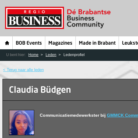
BOB Events
Magazines
Made in Brabant
Leukst
U bent hier:
Home
Leden
Ledenprofiel
< Terug naar alle leden
Claudia Büdgen
Communicatiemedewerkster bij
GMMCK Commun