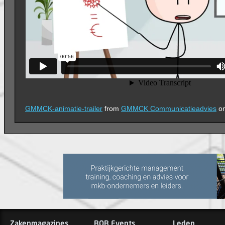
GMMCK-animatie-trailer
from
GMMCK Communicatieadvies
o
Zakenmagazines
BOB Events
Leden