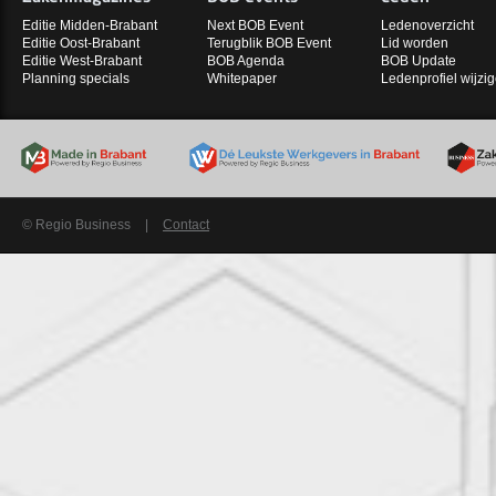
Editie Midden-Brabant
Next BOB Event
Ledenoverzicht
Editie Oost-Brabant
Terugblik BOB Event
Lid worden
Editie West-Brabant
BOB Agenda
BOB Update
Planning specials
Whitepaper
Ledenprofiel wijzi
© Regio Business
|
Contact