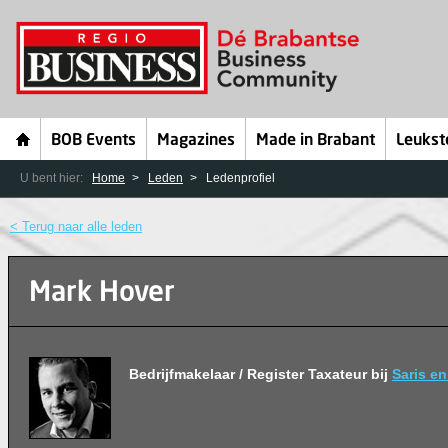
BOB Events
Magazines
Made in Brabant
Leukst
U bent hier:
Home
Leden
Ledenprofiel
< Terug naar alle leden
Mark Hover
Bedrijfmakelaar / Register Taxateur bij
Saris en