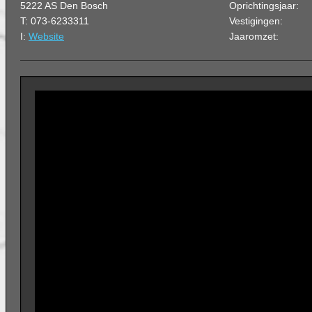
5222 AS Den Bosch
Oprichtingsjaar:
T: 073-6233311
Vestigingen:
I:
Website
Jaaromzet: