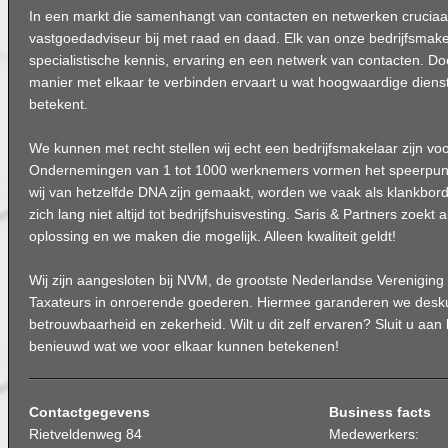
In een markt die samenhangt van contacten en netwerken cruciaal i
vastgoedadviseur bij met raad en daad. Elk van onze bedrijfsmake
specialistische kennis, ervaring en een netwerk van contacten. D
manier met elkaar te verbinden ervaart u wat hoogwaardige dienst
betekent.
We kunnen met recht stellen wij echt een bedrijfsmakelaar zijn vo
Ondernemingen van 1 tot 1000 werknemers vormen het speerpun
wij van hetzelfde DNA zijn gemaakt, worden we vaak als klankbord
zich lang niet altijd tot bedrijfshuisvesting. Saris & Partners zoekt a
oplossing en we maken die mogelijk. Alleen kwaliteit geldt!
Wij zijn aangesloten bij NVM, de grootste Nederlandse Verenigin
Taxateurs in onroerende goederen. Hiermee garanderen we desk
betrouwbaarheid en zekerheid. Wilt u dit zelf ervaren? Sluit u aan 
benieuwd wat we voor elkaar kunnen betekenen!
Contactgegevens
Business facts
Rietveldenweg 84
Medewerkers: