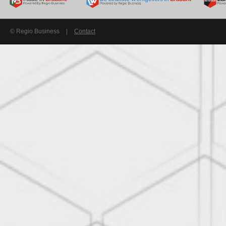
© Regio Business
|
Contact