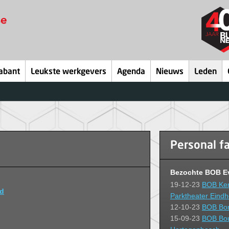
abant
Leukste werkgevers
Agenda
Nieuws
Leden
Personal f
Bezochte BOB E
19-12-23
BOB Kers
nd
Parktheater Eind
12-10-23
BOB Bor
15-09-23
BOB Bou