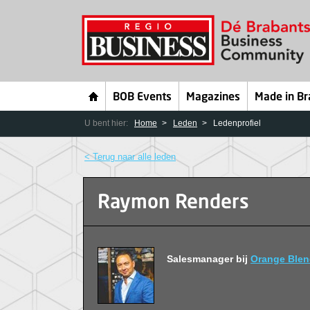
BOB Events
Magazines
Made in Br
U bent hier:
Home
Leden
Ledenprofiel
< Terug naar alle leden
Raymon Renders
Salesmanager bij
Orange Ble