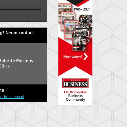
ag? Neem contact
Babette Mertens
Office
46
io-business.nl