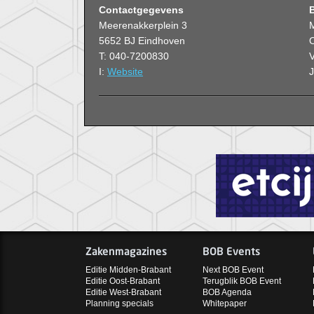
Contactgegevens
Meerenakkerplein 3
5652 BJ Eindhoven
O
T: 040-7200830
V
I:
Website
Zakenmagazines
BOB Events
Editie Midden-Brabant
Next BOB Event
Editie Oost-Brabant
Terugblik BOB Event
Editie West-Brabant
BOB Agenda
Planning specials
Whitepaper