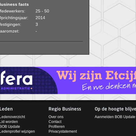
Business facts
Medewerkers:
25 - 50
prichtingsjaar:
2014
estigingen:
3
Jaaromzet:
-
Leden
Regio Business
Op de hoogte blijv
Ledenoverzicht
Over ons
Aanmelden BOB Update
Lid worden
Contact
BOB Update
Profileren
Ledenprofiel wijzigen
Privacystatement