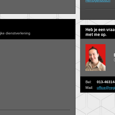
Hertogenbosch
Heb je een vra
jke dienstverlening
met me op.
Bel:
013-46314
Mail:
office@reg