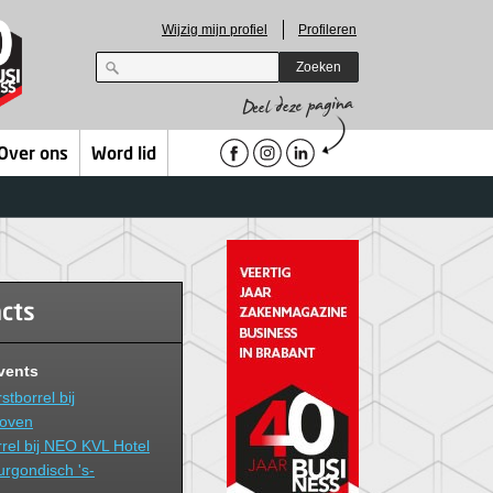
Wijzig mijn profiel
Profileren
Zoeken
Over ons
Word lid
acts
vents
tborrel bij
hoven
rel bij NEO KVL Hotel
rgondisch 's-