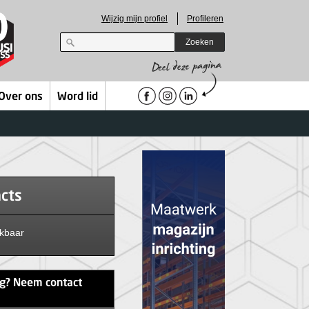
Wijzig mijn profiel
Profileren
Zoeken
Over ons
Word lid
acts
ikbaar
ag? Neem contact