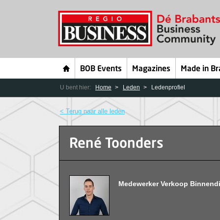
BOB Events
Magazines
Made in Br
U bent hier:
Home
Leden
Ledenprofiel
< Terug naar alle leden
René Toonders
Medewerker Verkoop Binnendi