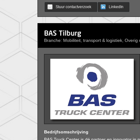
Stuur contactverzoek
LinkedIn
BAS Tilburg
Branche: Mobiliteit, transport & logistiek, Overig m
Bedrijfsomschrijving
BAS Truck Center is dé partner en innovator in n