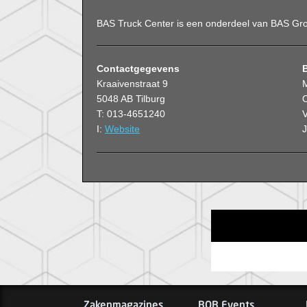
BAS Truck Center is een onderdeel van BAS Gr
Contactgegevens
Kraaivenstraat 9
5048 AB Tilburg
O
T: 013-4651240
V
I:
Website
Zakenmagazines
BOB Events