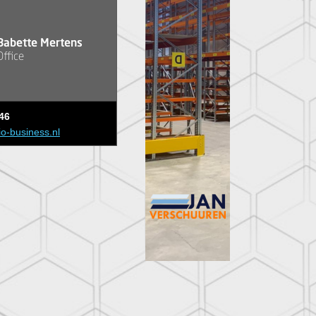
Babette Mertens
Office
46
io-business.nl