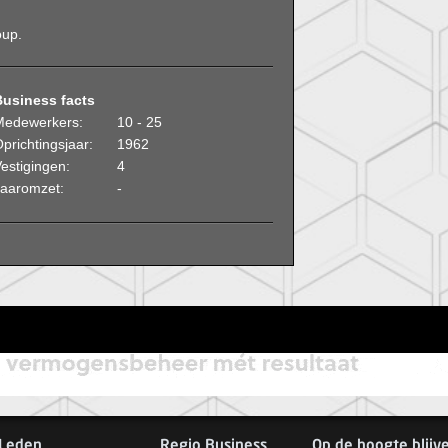
oup.
Business facts
Medewerkers:
10 - 25
prichtingsjaar:
1962
estigingen:
4
Jaaromzet:
-
Leden
Regio Business
Op de hoogte blijv