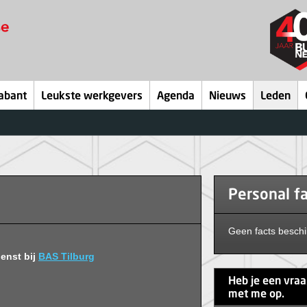
abant
Leukste werkgevers
Agenda
Nieuws
Leden
Personal f
Geen facts besch
enst bij
BAS Tilburg
Heb je een vra
met me op.