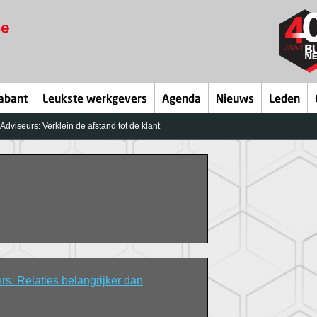
abant
Leukste werkgevers
Agenda
Nieuws
Leden
dviseurs: Verklein de afstand tot de klant
 Relaties belangrijker dan