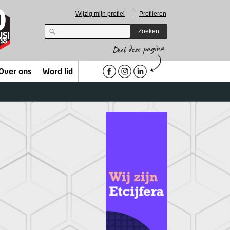
Wijzig mijn profiel
Profileren
Zoeken
Over ons
Word lid