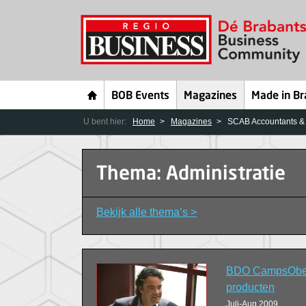
BOB Events
Magazines
Made in Br
U bent hier:
Home
Magazines
SCAB Accountants & A
Thema: Administratie
Bekijk alle thema’s >
BDO CampsObers:
producten
Juli-Aug 2009