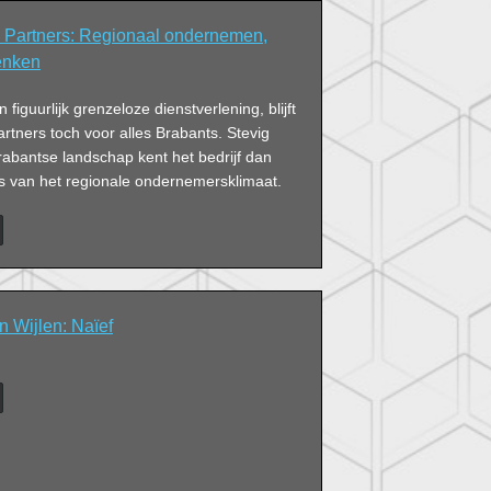
 Partners: Regionaal ondernemen,
denken
n figuurlijk grenzeloze dienstverlening, blijft
tners toch voor alles Brabants. Stevig
rabantse landschap kent het bedrijf dan
ts van het regionale ondernemersklimaat.
 Wijlen: Naïef