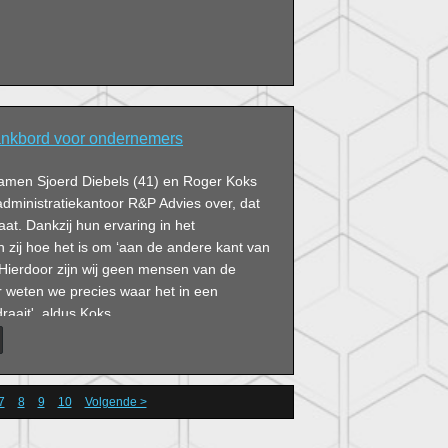
ankbord voor ondernemers
 namen Sjoerd Diebels (41) en Roger Koks
dministratiekantoor R&P Advies over, dat
aat. Dankzij hun ervaring in het
n zij hoe het is om ‘aan de andere kant van
. 'Hierdoor zijn wij geen mensen van de
r weten we precies waar het in een
aait', aldus Koks.
7
8
9
10
Volgende >