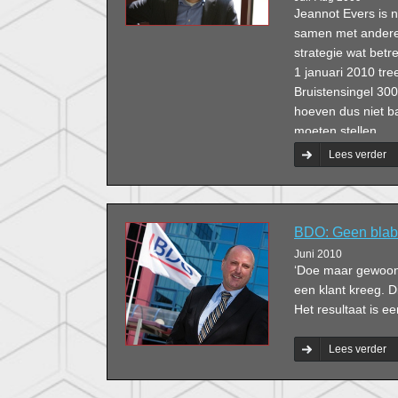
Jeannot Evers is 
samen met andere 
strategie wat betr
1 januari 2010 tre
Bruistensingel 300 
hoeven dus niet ba
moeten stellen.
Lees verder
BDO: Geen blab
Juni 2010
‘Doe maar gewoon’
een klant kreeg. Di
Het resultaat is e
Lees verder