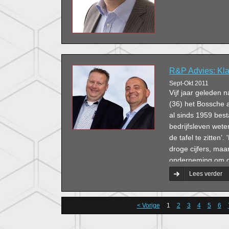
R&P Advies: Kl
Sept-Okt 2011
Vijf jaar geleden
(36) het Bossche a
al sinds 1959 best
bedrijfsleven wete
de tafel te zitten’
droge cijfers, maa
onderneming om dr
Lees verder
< Vorige
1
2
3
4
5
6