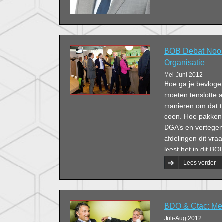
BOB Debat Noor
Organisatie
Mei-Juni 2012
Hoe ga je bevloge
moeten tenslotte a
manieren om dat te
doen. Hoe pakken b
DGA’s en vertege
afdelingen dit vr
leest het in dit B
Lees verder
BDO & Ctac: Mee
Juli-Aug 2012