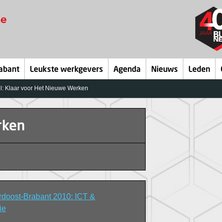
abant
Leukste werkgevers
Agenda
Nieuws
Leden
l: Klaar voor Het Nieuwe Werken
rken
doost-Brabant 2010: ICT &
ie