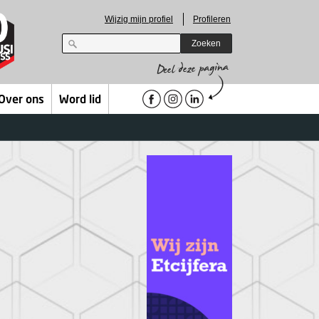
Wijzig mijn profiel
Profileren
Zoeken
Over ons
Word lid