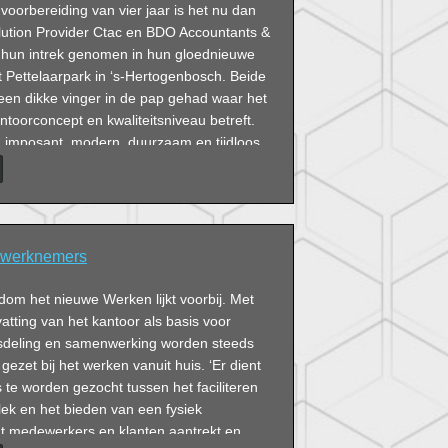
voorbereiding van vier jaar is het nu dan
olution Provider Ctac en BDO Accountants &
 hun intrek genomen in hun gloednieuwe
 Pettelaarpark in ‘s-Hertogenbosch. Beide
een dikke vinger in de pap gehad waar het
antoorconcept en kwaliteitsniveau betreft.
n imposant, modern, duurzaam en tijdloos
2.600m² bruto vloeroppervlak met een
zicht. Vol trots geven Hugo Cooymans en
tiatiefnemers van de gezamenlijke
ndleiding.
e werknemers
dom het nieuwe Werken lijkt voorbij. Met
tting van het kantoor als basis voor
sdeling en samenwerking worden steeds
ezet bij het werken vanuit huis. ‘Er dient
te worden gezocht tussen het faciliteren
lek en het bieden van een fysiek
t medewerkers en klanten aantrekt en