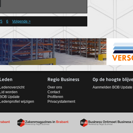
nt’, aldus Ewoud van der Sluis,
 van HEVO.
5
6
Volgende >
Leden
Regio Business
Op de hoogte blijv
Ledenoverzicht
Over ons
Aanmelden BOB Update
Lid worden
Contact
BOB Update
Profileren
Ledenprofiel wijzigen
Privacystatement