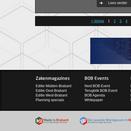
optimaal ondersteu
Lees verder
directievoorzitter
< Vorige
1
2
3
4
Zakenmagazines
BOB Events
Editie Midden-Brabant
Next BOB Event
Editie Oost-Brabant
Terugblik BOB Event
Editie West-Brabant
BOB Agenda
Planning specials
Whitepaper