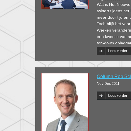
Wat is Het Nieuwe
twittert tijdens h
meer door tijd en 
Toch blijft het vo
Werken veranderm
een kwestie van a
top-down opleggen
om draagvlak te kr
Lees verder
gefaseerd? Vragen
ICT en telecommuni
bedrijfsmakelaardi
uitzendbranche ove
Column Rob Sc
Nov-Dec 2011
Lees verder