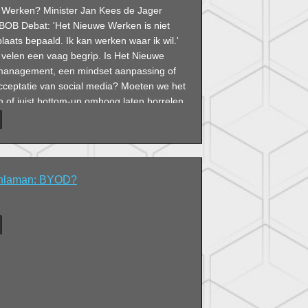
 Werken? Minister Jan Kees de Jager
et BOB Debat: 'Het Nieuwe Werken is niet
plaats bepaald. Ik kan werken waar ik wil.'
or velen een vaag begrip. Is Het Nieuwe
anagement, een mindset aanpassing of
cceptatie van social media? Moeten we het
 of juist bottom-up omhoog laten borrelen
ijgen. En de invoering? Rigoureus of juist
 waar negen professionals uit de zakelijke
catiemarkt, kantoorinrichting,
j, flexibele kantorenmarkt en
r discussiëren in dit debat.
hlaman: BYOD?