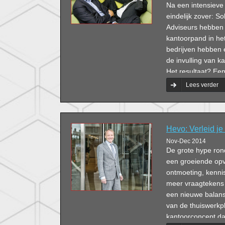
Na een intensieve 
eindelijk zover: S
Adviseurs hebben
kantoorpand in het
bedrijven hebben 
de invulling van k
Het resultaat? Ee
kantoorpand van 1
Lees verder
indrukwekkend uit
Jeannot Evers, ini
verhuizing, een ro
Hevo: Verleid j
Nov-Dec 2014
De grote hype ron
een groeiende opva
ontmoeting, kenni
meer vraagtekens g
een nieuwe balans 
van de thuiswerkp
kantoorconcept da