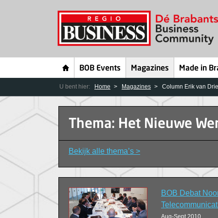
BOB Events
Magazines
Made in Br
U bent hier:
Home
Magazines
Column Erik van Drie
Thema: Het Nieuwe We
Bekijk alle thema’s >
BOB Debat Noor
Telecommunicat
Aug-Sept 2010