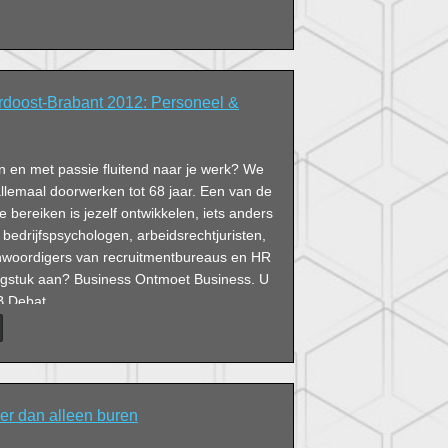
doost-Brabant 2012: Personeel &
n en met passie fluitend naar je werk? We
llemaal doorwerken tot 68 jaar. Een van de
 bereiken is jezelf ontwikkelen, iets anders
edrijfspsychologen, arbeidsrechtjuristen,
nwoordigers van recruitmentbureaus en HR
aagstuk aan? Business Ontmoet Business. U
OB Debat.
r dan alleen buren