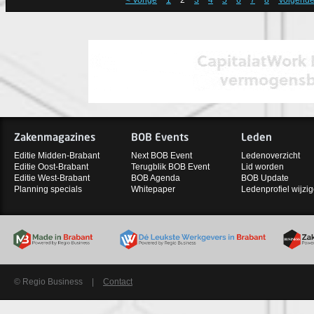
< Vorige
1
2
3
4
5
6
7
8
Volgende
Zakenmagazines
BOB Events
Leden
Editie Midden-Brabant
Next BOB Event
Ledenoverzicht
Editie Oost-Brabant
Terugblik BOB Event
Lid worden
Editie West-Brabant
BOB Agenda
BOB Update
Planning specials
Whitepaper
Ledenprofiel wijzi
© Regio Business
|
Contact