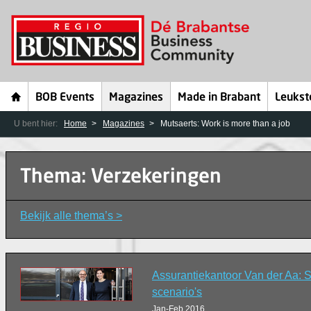
BOB Events
Magazines
Made in Brabant
Leukst
U bent hier:
Home
Magazines
Mutsaerts: Work is more than a job
Thema: Verzekeringen
Bekijk alle thema’s >
Assurantiekantoor Van der Aa: S
scenario's
Jan-Feb 2016