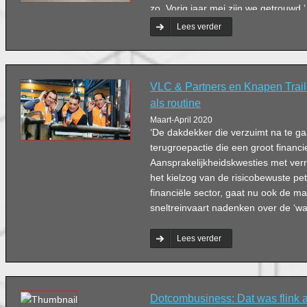
zo. Vorig jaar mei zijn we getrouwd.’
Lees verder
VLC & Partners en Knapen Trailer
als routine
Maart-April 2020
‘De dakdekker die verzuimt na te ga
terugroepactie die een groot financi
Aansprakelijkheidskwesties met ver
het kielzog van de risicobewuste p
financiële sector, gaat nu ook de ma
sneltreinvaart nadenken over de ‘wat
Lees verder
Dotcombusiness: Dat was flink 