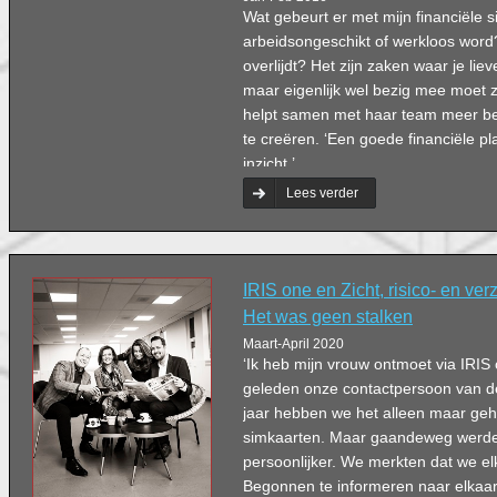
Wat gebeurt er met mijn financiële sit
arbeidsongeschikt of werkloos word?
overlijdt? Het zijn zaken waar je lie
maar eigenlijk wel bezig mee moet 
helpt samen met haar team meer bewu
te creëren. ‘Een goede financiële pl
inzicht.’
Lees verder
IRIS one en Zicht, risico- en ve
Het was geen stalken
Maart-April 2020
‘Ik heb mijn vrouw ontmoet via IRIS
geleden onze contactpersoon van de
jaar hebben we het alleen maar ge
simkaarten. Maar gaandeweg werd
persoonlijker. We merkten dat we el
Begonnen te informeren naar elka