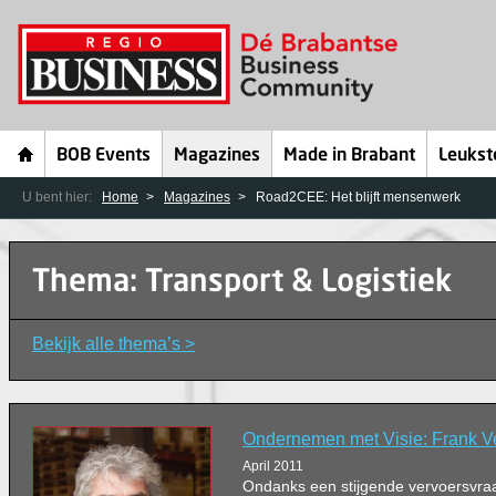
BOB Events
Magazines
Made in Brabant
Leukst
U bent hier:
Home
Magazines
Road2CEE: Het blijft mensenwerk
Thema: Transport & Logistiek
Bekijk alle thema’s >
Ondernemen met Visie: Frank 
April 2011
Ondanks een stijgende vervoersvraa