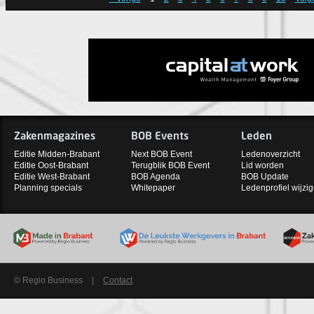
Zakenmagazines
BOB Events
Leden
Editie Midden-Brabant
Next BOB Event
Ledenoverzicht
Editie Oost-Brabant
Terugblik BOB Event
Lid worden
Editie West-Brabant
BOB Agenda
BOB Update
Planning specials
Whitepaper
Ledenprofiel wijzi
© Regio Business
|
Contact