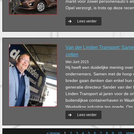
markt voor zowel personenauto’s al
Opel verzorgt, is trots op deze rec
Lees verder
Van der Linden Transport: Same
zetten
Mei-Juni 2015
Hij heeft een duidelijke mening ove
ondernemers. Samen met de hoop d
breder gaan denken dan enkel hun e
generatie directeur Sander van der
Linden Transport al jaren voor de o
buitendijkse containerhaven in Waalw
Waalwijkse industrie ten goede. Om d
te houden in de toekomst, is de ko
Lees verder
een absolute must.’
< Vorige
1
2
3
4
5
6
7
8
9
10
Volg