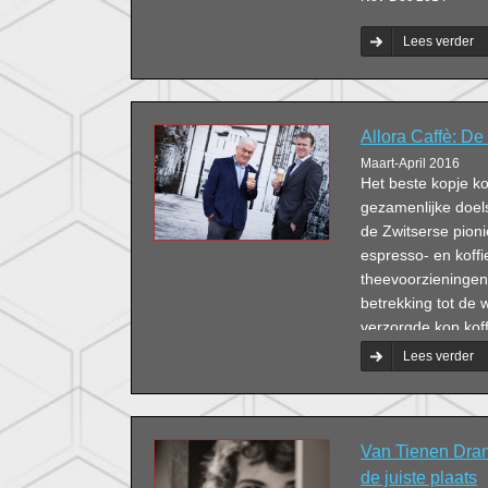
Lees verder
Allora Caffè: De 
Maart-April 2016
Het beste kopje kof
gezamenlijke doels
de Zwitserse pion
espresso- en koffi
theevoorzieningen 
betrekking tot de
verzorgde kop koff
je klanten’, vindt
Lees verder
Allora Caffè.
Van Tienen Dran
de juiste plaats