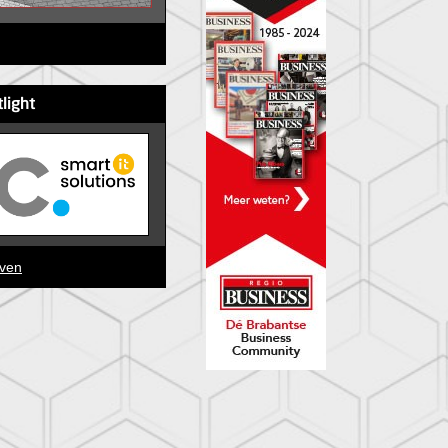
tlight
jven