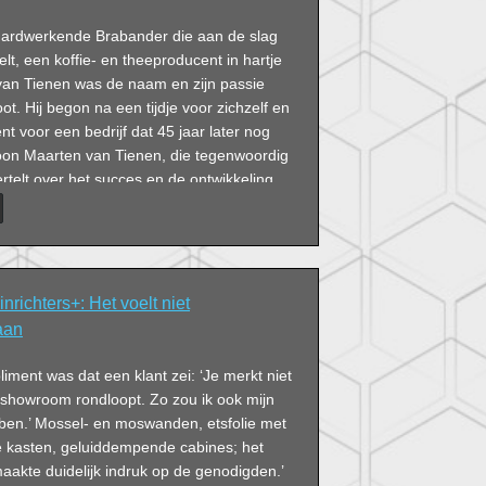
hardwerkende Brabander die aan de slag
elt, een koffie- en theeproducent in hartje
an Tienen was de naam en zijn passie
ot. Hij begon na een tijdje voor zichzelf en
t voor een bedrijf dat 45 jaar later nog
Zoon Maarten van Tienen, die tegenwoordig
ertelt over het succes en de ontwikkeling
rankautomaten.
nrichters+: Het voelt niet
aan
iment was dat een klant zei: ‘Je merkt niet
 showroom rondloopt. Zo zou ik ook mijn
bben.’ Mossel- en moswanden, etsfolie met
te kasten, geluiddempende cabines; het
aakte duidelijk indruk op de genodigden.’