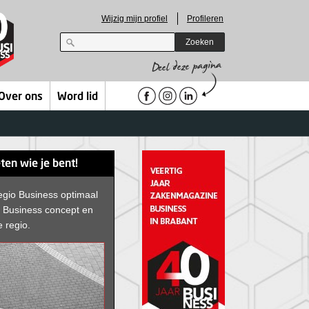
Wijzig mijn profiel
Profileren
Zoeken
Over ons
Word lid
ten wie je bent!
egio Business optimaal
D Business concept en
e regio.