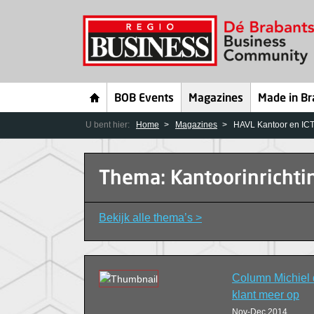
BOB Events
Magazines
Made in Br
U bent hier:
Home
Magazines
HAVL Kantoor en ICT
Thema: Kantoorinrichti
Bekijk alle thema’s >
Column Michiel d
klant meer op
Nov-Dec 2014