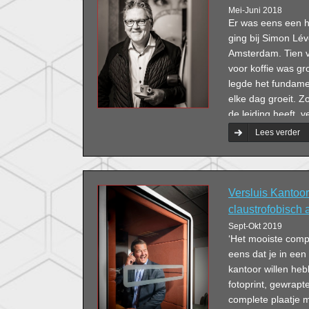
Mei-Juni 2018
Er was eens een 
ging bij Simon Lév
Amsterdam. Tien v
voor koffie was gro
legde het fundamen
elke dag groeit. 
de leiding heeft, v
van Van Tienen D
Lees verder
Versluis Kantoori
claustrofobisch 
Sept-Okt 2019
‘Het mooiste compl
eens dat je in een
kantoor willen he
fotoprint, gewrap
complete plaatje m