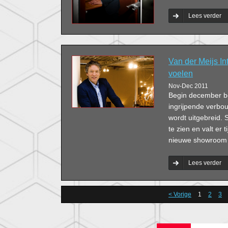
Lees verder
Van der Meijs In
voelen
Nov-Dec 2011
Begin december be
ingrijpende verbo
wordt uitgebreid. S
te zien en valt er
nieuwe showroom l
Lees verder
< Vorige
1
2
3