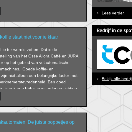
Lees verder
Bedrijf in de spo
koffie staat niet voor je klaar
fie ter wereld zetten. Dat is de
telling van het Osse Allora Caffè en JURA,
ier op het gebied van volautomatische
emachines. ‘Goede koffie- en
zijn niet alleen een belangrijke factor met
Bekijk alle bedri
 werknemerstevredenheid. Een goed
ie is ook een blijk van waardering richting
 Wim Vollenberg, algemeen directeur van
kautomaten: De juiste poppetjes op