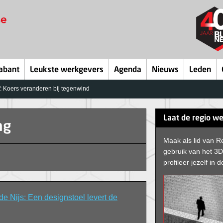
abant
Leukste werkgevers
Agenda
Nieuws
Leden
: Koers veranderen bij tegenwind
Laat de regio we
ng
Maak als lid van R
gebruik van het 3
profileer jezelf in d
e Nijs: Een designstoel levert de