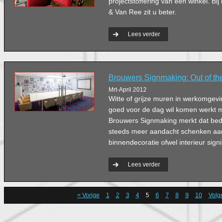
projectstoffering van een winkel. Bij
& Van Ree zit u beter.
Lees verder
Brouwers Signmaking: Out of th
Mrt-April 2012
Witte of grijze muren in werkomgevi
goed voor de dag wil komen werkt 
Brouwers Signmaking merkt dat bedri
steeds meer aandacht schenken aa
binnendecoratie ofwel interieur sign
Lees verder
< Vorige
1
2
3
4
5
6
7
8
9
10
Volg