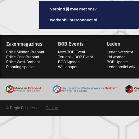
Zakenmagazines
BOB Events
Leden
Editie Midden-Brabant
Next BOB Event
Ledenoverzicht
Editie Oost-Brabant
Terugblik BOB Event
Lid worden
Editie West-Brabant
BOB Agenda
BOB Update
Planning specials
Whitepaper
Ledenprofiel wijzi
© Regio Business
|
Contact