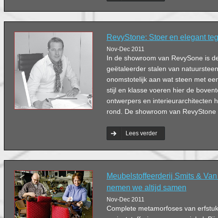
RevyStone: Stoer en elegant teg
Nov-Dec 2011
In de showroom van RevySone is de s
geëtaleerder stalen van natuurstee
onomstotelijk aan wat steen met een
stijl en klasse voeren hier de bovent
ontwerpers en interieurarchitecten h
rond. De showroom van RevyStone ge
Lees verder
Meubelstoffeerderij Smits & Van
nemen we altijd samen
Nov-Dec 2011
Complete metamorfoses van erfstu