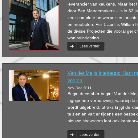
leverancier van keukens. Maar het fa
door Ben Mandemakers – is in 32 jaa
zeer complete ontwerper en inrichte
en meubelen. Per 1 april is Willem 
de divisie Projecten die vooral geric
woninginrichting.
Lees verder
Van der Meijs Interieurs: Klant 
voelen
Nov-Dec 2011
Begin december begint Van der Meij
ingrijpende verbouwing, waarbij d
wordt uitgebreid. Straks krijgt de kl
te zien en valt er tijdens een bezo
nieuwe showroom laat ook kantoorw
Lees verder