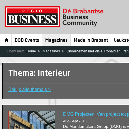
BOB Events
Magazines
Made in Brabant
Leukst
U bent hier:
Home
Magazines
Ondernemen met Visie: Ronald en Fran
Thema: Interieur
Bekijk alle thema’s >
DMG Projecten: Van project tot p
Aug-Sept 2010
De Mandemakers Groep (DMG) is vo