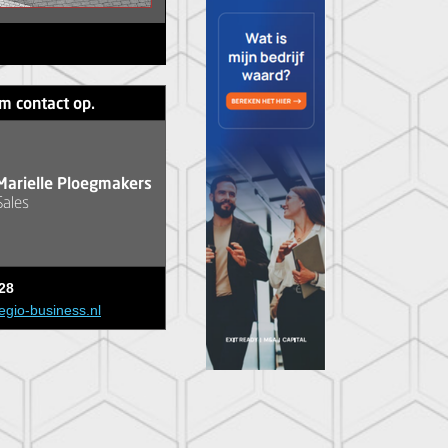
m contact op.
Marielle Ploegmakers
Sales
28
egio-business.nl