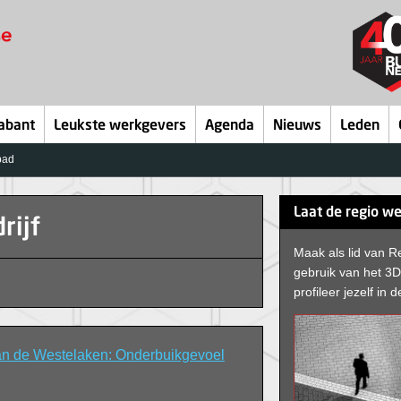
abant
Leukste werkgevers
Agenda
Nieuws
Leden
bad
Laat de regio we
rijf
Maak als lid van R
gebruik van het 3
profileer jezelf in d
n de Westelaken: Onderbuikgevoel