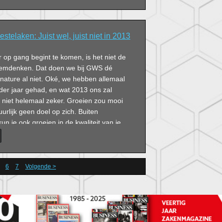
elaken: Juist wel, juist niet in 2013
 op gang begint te komen, is het niet de
oemdenken. Dat doen we bij GWS dé
ature al niet. Oké, we hebben allemaal
der jaar gehad, en wat 2013 ons zal
niet helemaal zeker. Groeien zou mooi
tuurlijk geen doel op zich. Buiten
kun je ook groeien in de kwaliteit van je
n, ook in economisch mindere tijden.
6
7
Volgende >