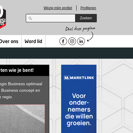
Wijzig mijn profiel
Profileren
Zoeken
Over ons
Word lid
ten wie je bent!
egio Business optimaal
D Business concept en
e regio.