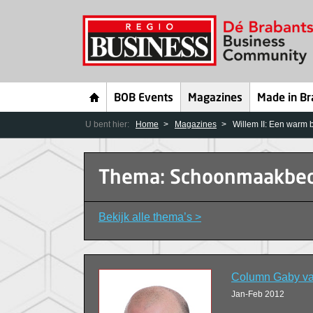
BOB Events
Magazines
Made in Br
U bent hier:
Home
Magazines
Willem II: Een warm 
Thema: Schoonmaakbed
Bekijk alle thema’s >
Column Gaby va
Jan-Feb 2012