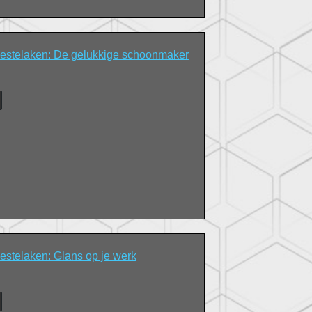
stelaken: De gelukkige schoonmaker
stelaken: Glans op je werk