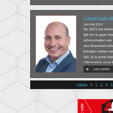
Column Gaby West
Jan-Feb 2013
Nu 2013 net lekker
tijd om te gaan d
schoonmaker van n
een financieel min
brengen weten we 
zijn, al is groei na
cijfermatige groei 
prestaties. Dat ka
Lees verder
< Vorige
1
2
3
4
5