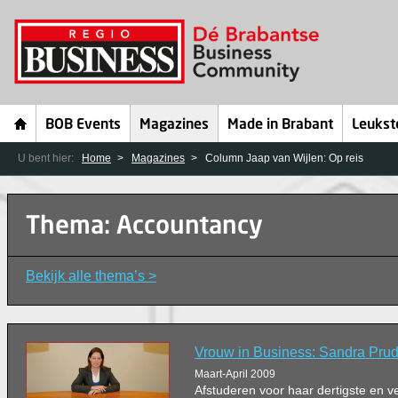
BOB Events
Magazines
Made in Brabant
Leukst
U bent hier:
Home
Magazines
Column Jaap van Wijlen: Op reis
Thema: Accountancy
Bekijk alle thema’s >
Vrouw in Business: Sandra Pru
Maart-April 2009
Afstuderen voor haar dertigste en v