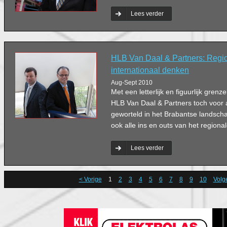
Lees verder
HLB Van Daal & Partners: Regi
internationaal denken
Aug-Sept 2010
Met een letterlijk en figuurlijk grenze
HLB Van Daal & Partners toch voor a
geworteld in het Brabantse landscha
ook alle ins en outs van het region
Lees verder
< Vorige
1
2
3
4
5
6
7
8
9
10
Volg