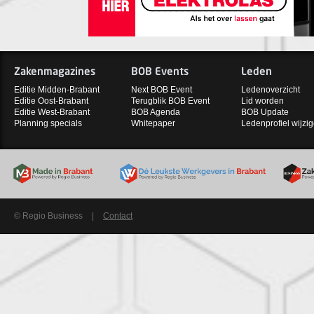
Zakenmagazines
BOB Events
Leden
Editie Midden-Brabant
Next BOB Event
Ledenoverzicht
Editie Oost-Brabant
Terugblik BOB Event
Lid worden
Editie West-Brabant
BOB Agenda
BOB Update
Planning specials
Whitepaper
Ledenprofiel wijzi
© Regio Business
|
Contact