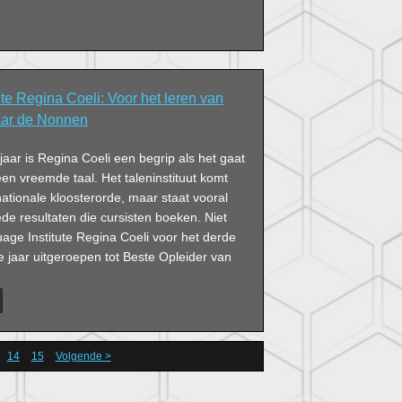
te Regina Coeli: Voor het leren van
naar de Nonnen
 jaar is Regina Coeli een begrip als het gaat
en vreemde taal. Het taleninstituut komt
rnationale kloosterorde, maar staat vooral
e resultaten die cursisten boeken. Niet
uage Institute Regina Coeli voor het derde
 jaar uitgeroepen tot Beste Opleider van
14
15
Volgende >