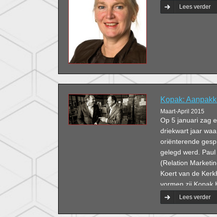
Lees verder
Kopak: Aanpak
Maart-April 2015
Op 5 januari zag 
driekwart jaar waa
oriënterende gesp
gelegd werd. Paul
(Relation Marketi
Koert van de Kerk
vormen zij Kopak 
Lees verder