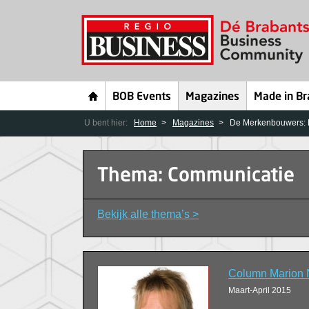
BOB Events
Magazines
Made in Br
U bent hier:
Home
Magazines
De Merkenbouwers: B
Thema: Communicatie
Bekijk alle thema’s >
Column Marion 
Maart-April 2015