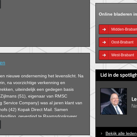
Online bladeren i
Midden-Braban
Oost-Brabant
West-Brabant
ken
Lid in de spotlig
een nieuwe onderneming het levenslicht. Na
rin, na voorzichtige verkenning en
rekken, uiteindelijk een gedegen basis
 Zijlmans (51), eigenaar van RMSC
Le
ng Service Company) was al jaren klant van
Ne
hofs (42) Kopak Direct Mail. Samen
Handling, gevestigd te Raamsdonksveer.
Bekijk alle leden