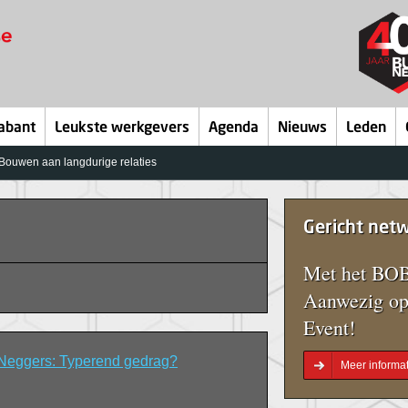
abant
Leukste werkgevers
Agenda
Nieuws
Leden
ouwen aan langdurige relaties
Gericht net
Met het BOB
Aanwezig op
Event!
Neggers: Typerend gedrag?
Meer informat