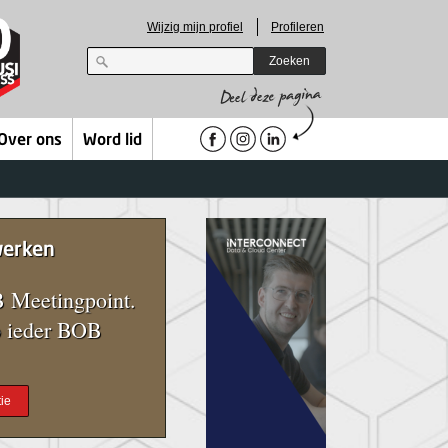
Wijzig mijn profiel
Profileren
Zoeken
Over ons
Word lid
werken
 Meetingpoint.
 ieder BOB
ie