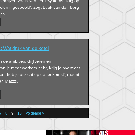
bedrijven zoals Van Lent Systems tijdig op
len ingespeeld’, zegt Luuk van den Berg
ss.
 Wat druk van de ketel
 in de ambities, drijfveren en
an je medewerkers hebt, krijg je overzicht.
nt heb je uitzicht op de toekomst’, meent
n Matzzi.
7
8
9
10
Volgende >