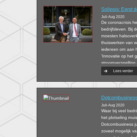
Solipsis: Eerst 
Juli-Aug 2020
De coronacrisis h
bedrijfsleven. Bij 
moesten halsover
thuiswerken van w
iedereen om aan h
‘Innovatie op het 
stroomversnelling
Lees verder
Dotcombusiness:
Juli-Aug 2020
Waar bij veel bed
het plotseling muis
Dotcombusiness ju
zoveel mogelijk v