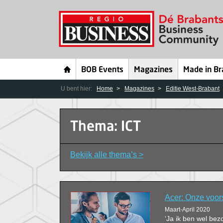
BOB Events
Magazines
Made in Br
U bent hier:
Home
Magazines
Editie West-Brabant
Thema: ICT
Bekijk alle thema’s >
Acer: Onze voors
Maart-April 2020
‘Ja ik ben wel bez