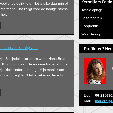
Kerncijfers Editi
veel onduidelijkheid. Het is elke dag min of
formatie. Dat zorgt voor de nodige stress,
Totale oplage
heid.’
Lezersbereik
Frequentie
Waardering
nslag als katalysator
Profileren? Nee
ijn Schijndelse landhuis werkt Hans Brus
an JHB Group, aan de enorme Ravensburger
 zijn kleinkinderen kreeg. ‘Mijn manier om
ouden’, zegt hij. ‘Dat is zeker in deze tijd
Bel:
06-215630
Mail:
marielle@r