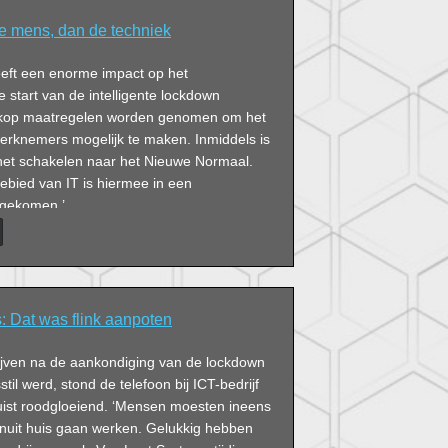
de mens, dan de techniek
eeft een enorme impact op het
de start van de intelligente lockdown
kop maatregelen worden genomen om het
erknemers mogelijk te maken. Inmiddels is
et schakelen naar het Nieuwe Normaal.
gebied van IT is hiermee in een
 gekomen.’
 Dat was flink aanpoten
rijven na de aankondiging van de lockdown
stil werd, stond de telefoon bij ICT-bedrijf
ist roodgloeiend. ‘Mensen moesten ineens
anuit huis gaan werken. Gelukkig hebben