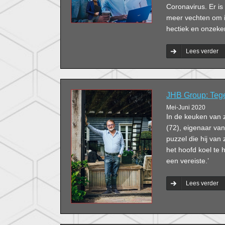
Coronavirus. Er is 
meer vechten om in
hectiek en onzeker
Lees verder
JHB Group: Tege
Mei-Juni 2020
In de keuken van z
(72), eigenaar v
puzzel die hij van
het hoofd koel te h
een vereiste.’
Lees verder