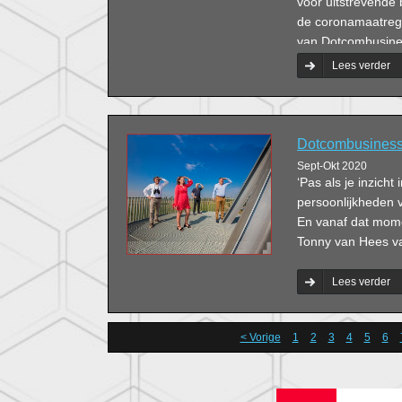
voor uitstrevende 
de coronamaatrege
van Dotcombusine
Lees verder
Dotcombusiness:
Sept-Okt 2020
‘Pas als je inzicht
persoonlijkheden v
En vanaf dat mome
Tonny van Hees va
Lees verder
< Vorige
1
2
3
4
5
6