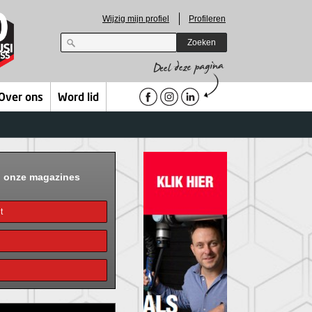
Wijzig mijn profiel
Profileren
Zoeken
Over ons
Word lid
n onze magazines
t