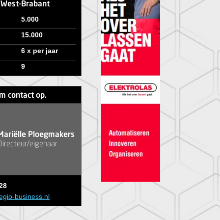
e West-Brabant
5.000
15.000
6 x per jaar
9
m contact op.
Mariëlle Ploegmakers
Directeur/eigenaar
28
egio-business.nl