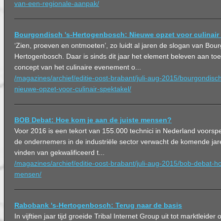
van-een-regionale-aanpak/
Bourgondisch 's-Hertogenbosch: Nieuwe opzet voor culinair
‘Zien, proeven en ontmoeten’, zo luidt al jaren de slogan van Bour
Hertogenbosch. Daar is sinds dit jaar het element beleven aan t
concept van het culinaire evenement o...
/magazines/archief/editie-oost-brabant/juli-aug-2015/bourgondis
nieuwe-opzet-voor-culinair-spektakel/
BOB Debat: Hoe kom je aan de juiste mensen?
Voor 2016 is een tekort van 155.000 technici in Nederland voorsp
de ondernemers in de industriële sector verwacht de komende ja
vinden van gekwalificeerd t...
/magazines/archief/editie-oost-brabant/juli-aug-2015/bob-debat-h
mensen/
Rabobank 's-Hertogenbosch: Terug naar de basis
In vijftien jaar tijd groeide Tribal Internet Group uit tot marktleide