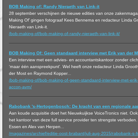
BOB Making of: Randy Nieraeth van Link-it
28 september verschijnen de nieuwe edities van onze zakenmaga
Making Of’ gingen fotograaf Kees Bennema en redacteur Linda Gro
Nieraeth van Link-it.
/bob-making-of/bob-making-of-randy-nieraeth-van-link-it/
BOB Making Of: Geen standaard interview met Erik van der 
Een interview met een advies- en accountantskantoor zonder clich
‘maar één aanspreekpunt'. Wel heeft onze redacteur Linda Grooth
der Most en Raymond Kopper...
/bob-making-of/bob-making-of-geen-standaard-interview-met-erik
accon-avm/
Rabobank 's-Hertogenbosch: De kracht van een regionale a
Aan koude acquisitie doet het Nieuwkuijkse VoiceTronics niet. Ook
het kantoor van deze full service provider ten strengste verboden
Essen en Alex van Herpen...
/magazines/archief/editie-oost-brabant/juli-aug-2015/rabobank-s