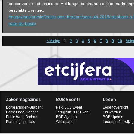
en conversie-optimalisatie. Het langst bestaande online marketi
beschikte over ze...
/magazines/archief/editie-oost-brabant/sept-okt-2015/rabobank-s
naar-de-basis/
< Vorige
1
2
3
4
5
6
7
8
9
10
Volg
Zakenmagazines
BOB Events
Leden
Editie Midden-Brabant
Next BOB Event
Ledenoverzicht
Editie Oost-Brabant
Terugblik BOB Event
Lid worden
Editie West-Brabant
BOB Agenda
BOB Update
Planning specials
Whitepaper
Ledenprofiel wijzi