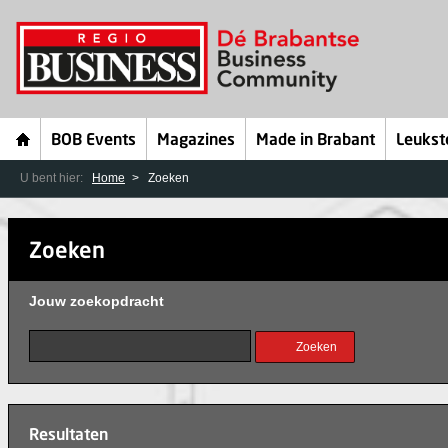
BOB Events
Magazines
Made in Brabant
Leukst
U bent hier:
Home
Zoeken
Zoeken
Jouw zoekopdracht
Resultaten