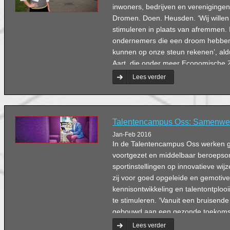
inwoners, bedrijven en verenigingen
Dromen. Doen. Heusden. ‘Wij wille
stimuleren in plaats van afremmen.
ondernemers die een droom hebben e
kunnen op onze steun rekenen’, al
Aart, die onder meer Economische 
haar portefeuille heeft.
Lees verder
Talentencampus Oss: Samenwer
Jan-Feb 2016
In de Talentencampus Oss werken 
voortgezet en middelbaar beroepson
sportinstellingen op innovatieve w
zij voor goed opgeleide en gemoti
kennisontwikkeling en talentontplooi
te stimuleren. ‘Vanuit een bruisen
gebouwd aan een gezonde toekomst 
werknemer van morgen’, aldus direc
Lees verder