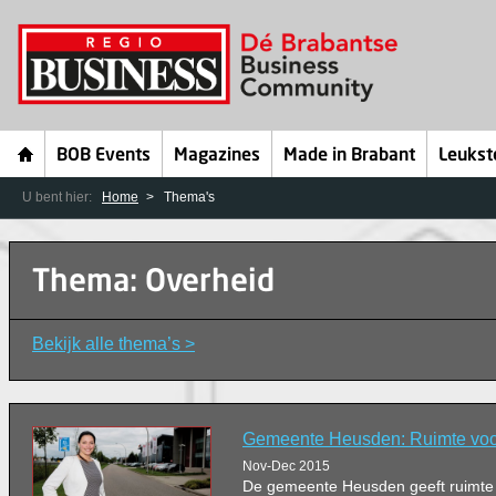
BOB Events
Magazines
Made in Brabant
Leukst
U bent hier:
Home
Thema's
Thema: Overheid
Bekijk alle thema’s >
Gemeente Heusden: Ruimte vo
Nov-Dec 2015
De gemeente Heusden geeft ruimte