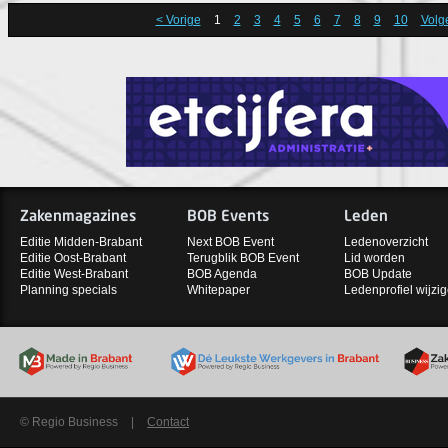
< Vorige
1
2
3
4
5
6
7
8
9
10
Volg
Zakenmagazines
BOB Events
Leden
Editie Midden-Brabant
Next BOB Event
Ledenoverzicht
Editie Oost-Brabant
Terugblik BOB Event
Lid worden
Editie West-Brabant
BOB Agenda
BOB Update
Planning specials
Whitepaper
Ledenprofiel wijzi
© Regio Business
|
Contact