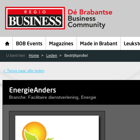
BOB Events
Magazines
Made in Brabant
Leukst
U bent hier:
Home
Leden
Bedrijfsprofiel
< Terug naar alle leden
EnergieAnders
Branche: Facilitaire dienstverlening, Energie