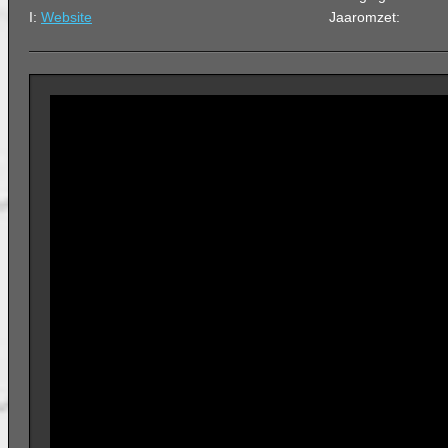
I:
Website
Jaaromzet: