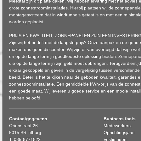
Meestal zijn dit platte daken. Wij hebben ervaring met het advies
grote zonnestroominstallaties. Hierbij plaatsen wij de zonnepanel
montagesysteem dat in windtunnels getest is en met een minimale
worden geplaatst.
PRIJS EN KWALITEIT, ZONNEPANELEN ZIJN EEN INVESTERIN
Zijn wij het bedrijf met de laagste prijs? Onze aanpak en de ge
maken ons geen discounter. Wij zijn er van overtuigd dat wij u we
en op de lange termijn goedkoopste oplossing bieden. Zonnepanel
die op de lange termijn zijn geld moet opbrengen. Terugverdientijd 
elkaar gekoppeld en geven in de vergelijking tussen verschillend
beeld. Beter is het te kijken naar de geboden kwaliteit, garanties
zonnestroominstallatie. Een gemiddelde kWh-prijs van de zonnestroo
een goede maat. Wij leveren u goede service en een mooie installa
hebben beloofd.
Contactgegevens
Business facts
Orionstraat 26
Medewerkers:
5015 BR Tilburg
Oprichtingsjaar:
T: 085-8771822
Vestigingen: