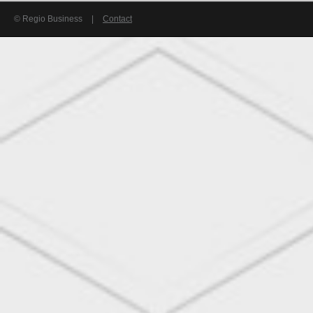
© Regio Business
|
Contact