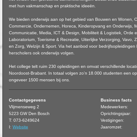
met hun vakmanschap en praktische ideeën.
We bieden onderwijs aan op het gebied van Bouwen en Wonen, Cr
Commercie, Ondernemen, Horeca, Kinderopvang en Onderwijs, M
Communicatie, Media, ICT & Design, Mobiliteit & Logistiek, Orde e
Laboratorium, Toerisme & Recreatie, Uiterlijke Verzorging, Vavo, Z
en Zorg, Welzijn & Sport. Via het aanbod voor bedrijfsopleidingen
herscholers ook onderwijs volgen.
Het college telt ruim 230 opleidingen en omvat verschillende locat
Noordoost-Brabant. In totaal volgen zo’n 18.000 studenten een op
ongeveer 1500 mensen bij ons.
Contactgegevens
Business facts
Vlijmenseweg 2
Medewerkers:
5223 GW Den Bosch
Oprichtingsjaar:
T: 073-6249624
Vestigingen:
I:
Website
Jaaromzet: