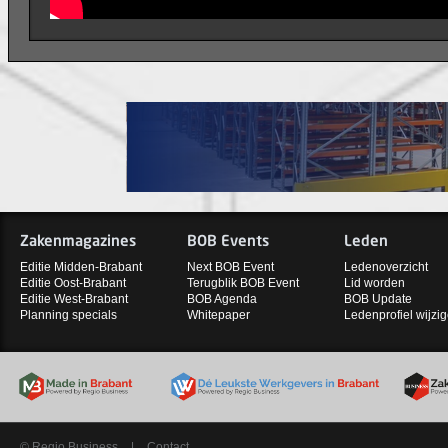
Zakenmagazines
BOB Events
Leden
Editie Midden-Brabant
Next BOB Event
Ledenoverzicht
Editie Oost-Brabant
Terugblik BOB Event
Lid worden
Editie West-Brabant
BOB Agenda
BOB Update
Planning specials
Whitepaper
Ledenprofiel wijzi
© Regio Business
|
Contact