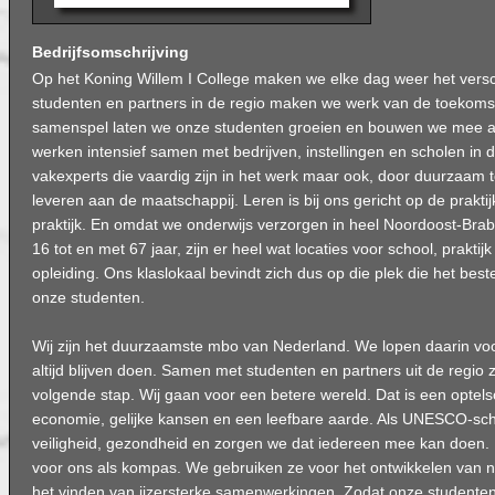
Bedrijfsomschrijving
Op het Koning Willem I College maken we elke dag weer het vers
studenten en partners in de regio maken we werk van de toekoms
samenspel laten we onze studenten groeien en bouwen we mee a
werken intensief samen met bedrijven, instellingen en scholen in di
vakexperts die vaardig zijn in het werk maar ook, door duurzaam 
leveren aan de maatschappij. Leren is bij ons gericht op de praktijk
praktijk. En omdat we onderwijs verzorgen in heel Noordoost-Bra
16 tot en met 67 jaar, zijn er heel wat locaties voor school, praktij
opleiding. Ons klaslokaal bevindt zich dus op die plek die het best
onze studenten.
Wij zijn het duurzaamste mbo van Nederland. We lopen daarin voo
altijd blijven doen. Samen met studenten en partners uit de regio 
volgende stap. Wij gaan voor een betere wereld. Dat is een optels
economie, gelijke kansen en een leefbare aarde. Als UNESCO-sc
veiligheid, gezondheid en zorgen we dat iedereen mee kan doen.
voor ons als kompas. We gebruiken ze voor het ontwikkelen van n
het vinden van ijzersterke samenwerkingen. Zodat onze studente