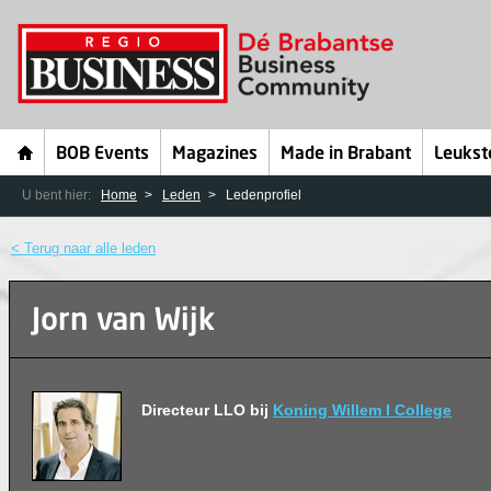
BOB Events
Magazines
Made in Brabant
Leukst
U bent hier:
Home
Leden
Ledenprofiel
< Terug naar alle leden
Jorn van Wijk
Directeur LLO bij
Koning Willem I College