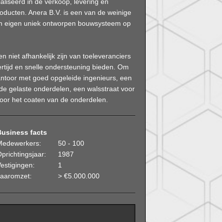
aliseerd in de verkoop, levering en
ducten. Anera B.V. is een van de weinige
jn eigen uniek ontworpen bouwsysteem op
n niet afhankelijk zijn van toeleveranciers
ertijd en snelle ondersteuning bieden. Om
antoor met goed opgeleide ingenieurs, een
de gelaste onderdelen, een walsstraat voor
voor het coaten van de onderdelen.
Business facts
Medewerkers:
50 - 100
prichtingsjaar:
1987
estigingen:
1
Jaaromzet:
> €5.000.000