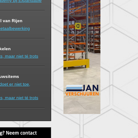
demy bij Expandable
l van Rijen
etaalbewerking
ikelen
s, maar niet té trots
euwsitems
doet er niet toe,
s, maar niet té trots
ag? Neem contact