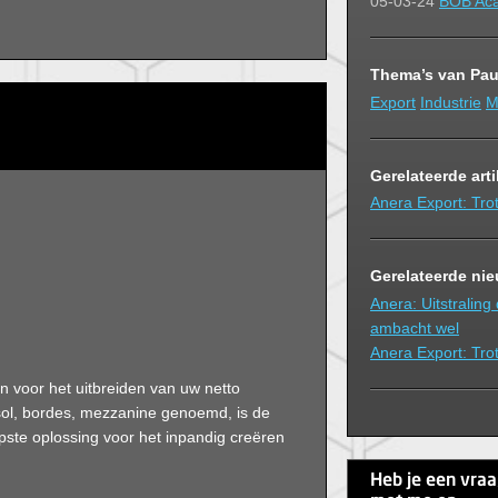
05-03-24
BOB Aca
Thema’s van Pau
Export
Industrie
M
Gerelateerde art
Anera Export: Trot
Gerelateerde ni
Anera: Uitstraling 
ambacht wel
Anera Export: Trot
n voor het uitbreiden van uw netto
esol, bordes, mezzanine genoemd, is de
pste oplossing voor het inpandig creëren
Heb je een vra