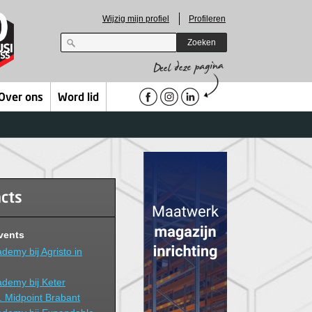
Wijzig mijn profiel
Profileren
Zoeken
Over ons
Word lid
acts
vents
emy bij Agristo in
demy bij Keter
. Midpoint Brabant