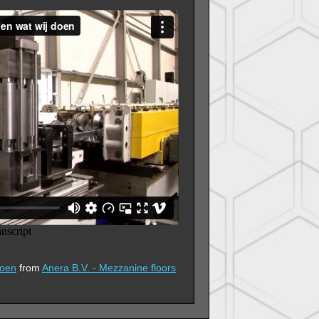
doen
from
Anera B.V. - Mezzanine floors