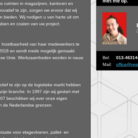
met me op.
te ruimten in magazijnen, kantoren en
vatief te zijn, zorgen we ervoor dat wij
n bieden. Wij nodigen u van harte uit om
alsen en coaten van uw project.
 Inzetbaarheid van haar medewerkers te
et 2018 en wordt mede mogelijk gemaakt
Bel:
013-46314
pese Unie. Werkzaamheden worden in nauw
Mail:
office@reg
ctief te zijn op de logistieke markt hebben
ijn branche. In 1997 zijn wij gestart met
007 beschikken wij over onze eigen
iten de Nederlandse grenzen.
isatie voor etagevloeren, pallet- en