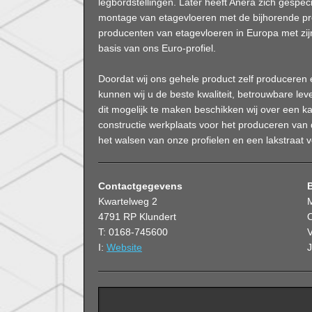
legbordstellingen. Later heeft Anera zich gespeci
montage van etagevloeren met de bijhorende pro
producenten van etagevloeren in Europa met zi
basis van ons Euro-profiel.
Doordat wij ons gehele product zelf produceren e
kunnen wij u de beste kwaliteit, betrouwbare lev
dit mogelijk te maken beschikken wij over een k
constructie werkplaats voor het produceren van 
het walsen van onze profielen en een lakstraat 
Contactgegevens
Kwartelweg 2
4791 RP Klundert
O
T: 0168-745600
V
I:
Website