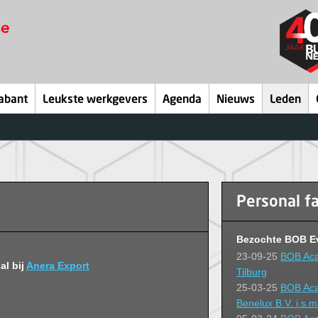
abant
Leukste werkgevers
Agenda
Nieuws
Leden
Personal f
Bezochte BOB E
23-09-25
BOB Acad
al bij
Anera Export
Tilburg
25-03-25
BOB Aca
Benelux B.V. i.s.m