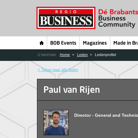
BOB Events
Magazines
Made in Br
U bent hier:
Home
Leden
Ledenprofiel
< Terug naar alle leden
Paul van Rijen
Director - General and Technic