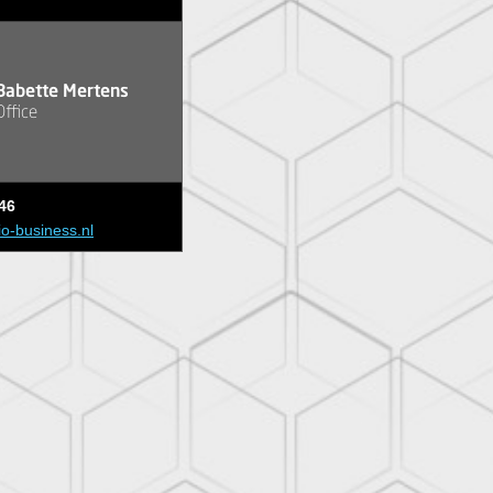
Babette Mertens
Office
46
io-business.nl