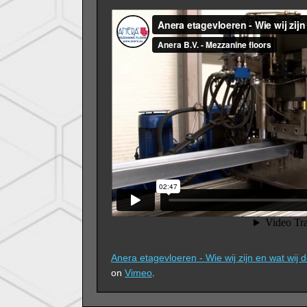
Anera etagevloeren - Wie wij zijn en wat wij 
on
Vimeo
.