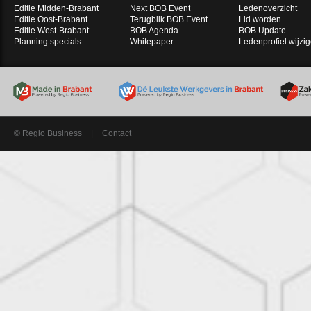
Editie Midden-Brabant
Next BOB Event
Ledenoverzicht
Editie Oost-Brabant
Terugblik BOB Event
Lid worden
Editie West-Brabant
BOB Agenda
BOB Update
Planning specials
Whitepaper
Ledenprofiel wijzi
© Regio Business
|
Contact