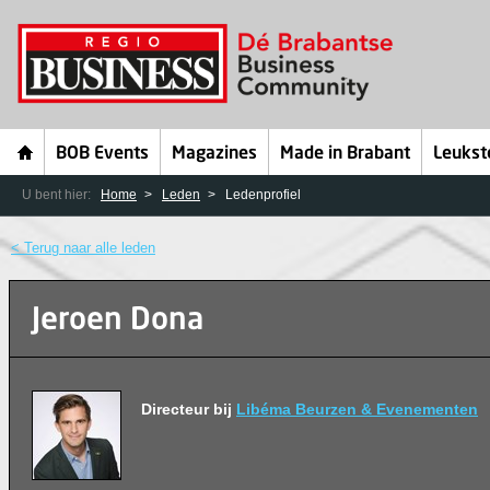
BOB Events
Magazines
Made in Brabant
Leukst
U bent hier:
Home
Leden
Ledenprofiel
< Terug naar alle leden
Jeroen Dona
Directeur bij
Libéma Beurzen & Evenementen