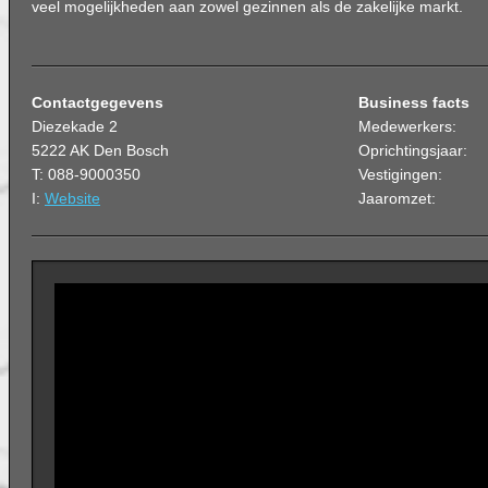
veel mogelijkheden aan zowel gezinnen als de zakelijke markt.
Contactgegevens
Business facts
Diezekade 2
Medewerkers:
5222 AK Den Bosch
Oprichtingsjaar:
T: 088-9000350
Vestigingen:
I:
Website
Jaaromzet: