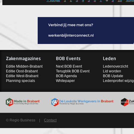
< Vorige
1
2
3
4
5
6
7
8
9
10
Volg
Zakenmagazines
BOB Events
Leden
Editie Midden-Brabant
Next BOB Event
Ledenoverzicht
Editie Oost-Brabant
Terugblik BOB Event
Lid worden
Editie West-Brabant
BOB Agenda
BOB Update
Planning specials
Whitepaper
Ledenprofiel wijzi
© Regio Business
|
Contact