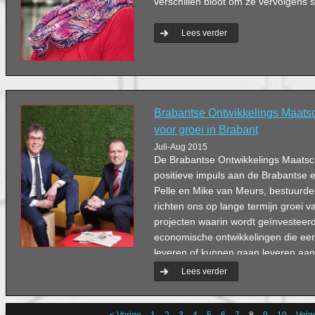
verschillen bloot om ze vervolgens
Lees verder
Brabantse Ontwikkelings Maatsc
voor groei in Brabant
Juli-Aug 2015
De Brabantse Ontwikkelings Maatsch
positieve impuls aan de Brabantse
Pelle en Mike van Meurs, bestuurd
richten ons op lange termijn groei v
projecten waarin wordt geïnvesteerd
economische ontwikkelingen die een
leveren of kunnen gaan leveren aa
Brabant.’
Lees verder