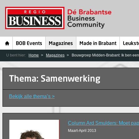
BOB Events
Magazines
Made in Brabant
Leukst
U bent hier:
Home
Magazines
Bouwgroep Midden-Brabant: Ik ben ee
Thema: Samenwerking
Bekijk alle thema’s >
Column Ard Smulders: Moet pap
Maart-April 2013