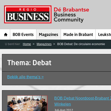
BOB Events
Magazines
Made in Brabant
Leukst
U bent hier:
Home
Magazines
BOB Debat: De circulaire economie
Thema: Debat
Bekijk alle thema’s >
BOB Debat Noordoost-Brabant 
Winkelen
Juli-Aug 2012