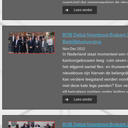
overtuigd dat samenwerking de sleut
Lees verder
BOB Debat Noordoost-Brabant 
Bedrijfshuisvesting
Nov-Dec 2012
In Nederland staat momenteel een r
kantoorgebouwen leeg: ruim zeven m
het stijgend aantal flex- en thuiswe
nieuwbouw zijn hiervan de belangri
kan verdere leegstand worden voo
met deze kale lege panden? Een ve
elf betrokken partijen onder leiding 
communicatiespecialist Bert Damen
Lees verder
BOB Debat Noordoost-Brabant 2