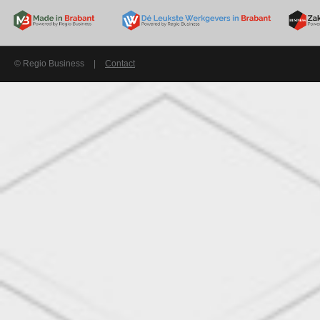
© Regio Business
|
Contact