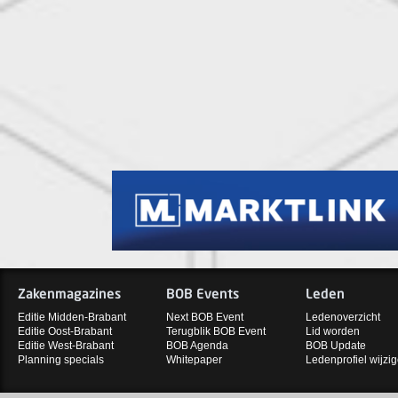
Zakenmagazines
BOB Events
Leden
Editie Midden-Brabant
Next BOB Event
Ledenoverzicht
Editie Oost-Brabant
Terugblik BOB Event
Lid worden
Editie West-Brabant
BOB Agenda
BOB Update
Planning specials
Whitepaper
Ledenprofiel wijzi