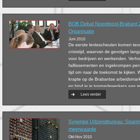
BOB Debat Noordoost-Brabant 
Organisatie
Juni 2010
De eerste lentescheuten komen tevo
crisistijd, waarvan de gevolgen la
voor bedrijven en werkenden. Verh
faillissementen en ingekrompen pe
tijd om naar de toekomst te kijken. 
krapte op de Brabantse arbeidsmarkt
en bind je je topmedewerkers aan je
belangrijk is passie? ‘Werk moet voor
Lees verder
Synergie Uitzendbureau: Sparri
meerwaarde
Okt-Nov 2010