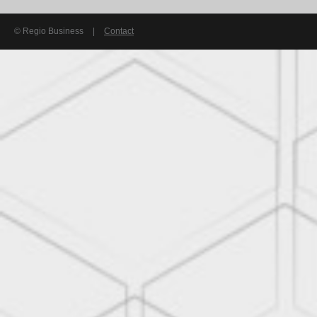
© Regio Business
|
Contact