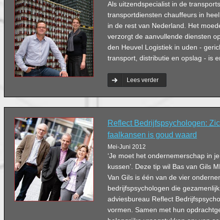
Als uitzendspecialist in de transport
transportdiensten chauffeurs in he
in de rest van Nederland. Het moede
verzorgt de aanvullende diensten o
den Heuvel Logistiek in uden - geric
transport, distributie en opslag - is e
Lees verder
Reflect Bedrijfspsychologen: Zi
faalkansen is goud waard
Mei-Juni 2012
‘Je moet het ondernemerschap in j
kussen’. Deze tip wil Bas van Gils
Van Gils is één van de vier ondern
bedrijfspsychologen die gezamenlijk
adviesbureau Reflect Bedrijfspsych
vormen. Samen met hun opdrachtge