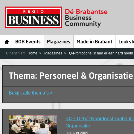
BOB Events
Magazines
Made in Brabant
Leukst
U bent hier:
Home
Magazines
Q-Promotions: Ik had er een hard hoofd 
Thema: Personeel & Organisatie
Bekijk alle thema’s >
BOB Debat Noordoost-Brabant 
Organisatie
Juli-Aug 2009