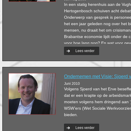
In een statig herenhuis aan de Vugh
Hertogenbosch schuiven acht debatt
Onderwerp van gesprek is personeel
het een jaar geleden nog over het 
mensen, nu draait het om crisisma
Brabantse economie lijdt onder de cri
voor hoe lang nog? En wat voor gev
personeelbeleid?
Lees verder
Ondernemen met Visie: Sjoerd v
Juni 2010
Volgens Sjoerd van het Erve beseff
dat er een krapte op de arbeidsma
moeten volgens hem dringend aan ‘
WSW’ers (Wet Sociale Werkvoorzie
bieden.
Lees verder