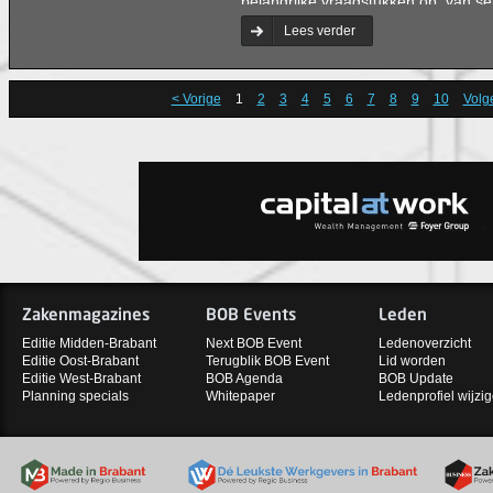
belangrijke vraagstukken op: van sel
opvolgingskwesties tot aan loopba
Lees verder
organisatieontwikkeling.
< Vorige
1
2
3
4
5
6
7
8
9
10
Volg
Zakenmagazines
BOB Events
Leden
Editie Midden-Brabant
Next BOB Event
Ledenoverzicht
Editie Oost-Brabant
Terugblik BOB Event
Lid worden
Editie West-Brabant
BOB Agenda
BOB Update
Planning specials
Whitepaper
Ledenprofiel wijzi