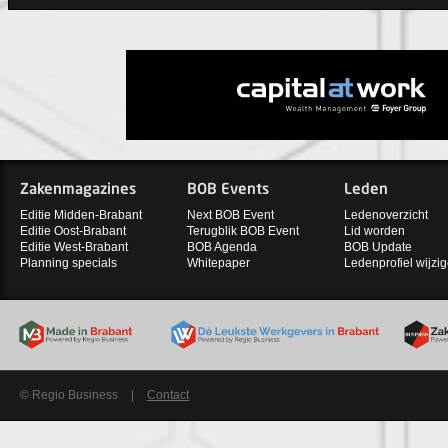
Zakenmagazines
BOB Events
Leden
Editie Midden-Brabant
Next BOB Event
Ledenoverzicht
Editie Oost-Brabant
Terugblik BOB Event
Lid worden
Editie West-Brabant
BOB Agenda
BOB Update
Planning specials
Whitepaper
Ledenprofiel wijzi
© Regio Business
|
Contact