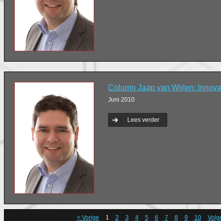
Column Jaap van Wijlen: Innova
Juni 2010
Lees verder
< Vorige
1
2
3
4
5
6
7
8
9
10
Volg