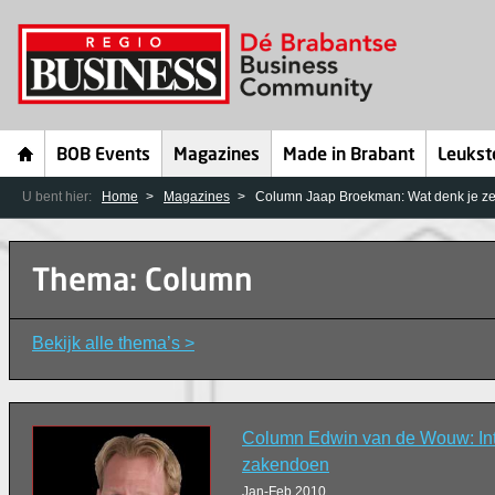
BOB Events
Magazines
Made in Brabant
Leukst
U bent hier:
Home
Magazines
Column Jaap Broekman: Wat denk je ze
Thema: Column
Bekijk alle thema’s >
Column Edwin van de Wouw: Int
zakendoen
Jan-Feb 2010