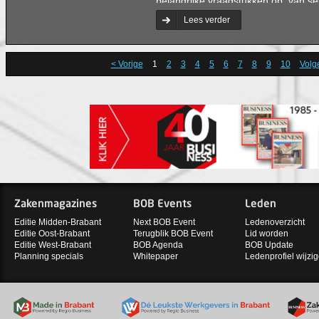
belangrijke vraagstukken op: van sel
opvolgingskwesties tot aan loopba
Lees verder
organisatieontwikkeling.
< Vorige
1
2
3
4
5
6
7
8
9
10
Volg
Zakenmagazines
BOB Events
Leden
Editie Midden-Brabant
Next BOB Event
Ledenoverzicht
Editie Oost-Brabant
Terugblik BOB Event
Lid worden
Editie West-Brabant
BOB Agenda
BOB Update
Planning specials
Whitepaper
Ledenprofiel wijzi