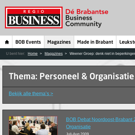
BOB Events
Magazines
Made in Brabant
Leukst
U bent hier:
Home
Magazines
Weener Groep: denk niet in beperkinge
Thema: Personeel & Organisatie
Bekijk alle thema’s >
BOB Debat Noordoost-Brabant 
Organisatie
Juli-Aug 2009