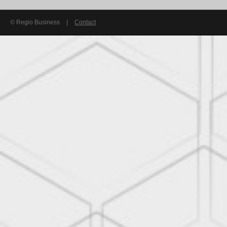
© Regio Business
|
Contact