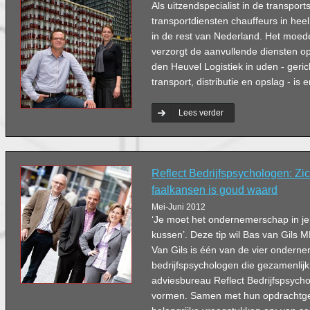
Als uitzendspecialist in de transport
transportdiensten chauffeurs in he
in de rest van Nederland. Het moede
verzorgt de aanvullende diensten o
den Heuvel Logistiek in uden - geric
transport, distributie en opslag - is e
Lees verder
Reflect Bedrijfspsychologen: Zi
faalkansen is goud waard
Mei-Juni 2012
‘Je moet het ondernemerschap in j
kussen’. Deze tip wil Bas van Gils
Van Gils is één van de vier ondern
bedrijfspsychologen die gezamenlijk
adviesbureau Reflect Bedrijfspsych
vormen. Samen met hun opdrachtge