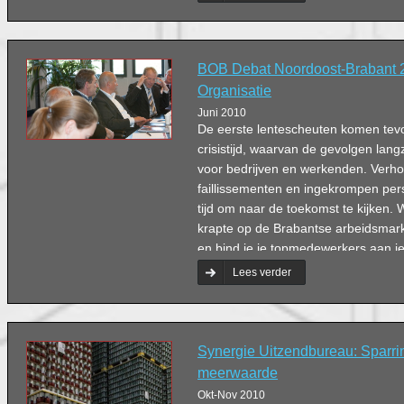
BOB Debat Noordoost-Brabant 
Organisatie
Juni 2010
De eerste lentescheuten komen tevo
crisistijd, waarvan de gevolgen la
voor bedrijven en werkenden. Verh
faillissementen en ingekrompen pe
tijd om naar de toekomst te kijken. 
krapte op de Brabantse arbeidsmarkt
en bind je je topmedewerkers aan je
belangrijk is passie? ‘Werk moet voor
Lees verder
Synergie Uitzendbureau: Sparri
meerwaarde
Okt-Nov 2010