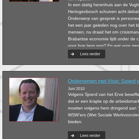
In een statig herenhuis aan de Vugh
Hertogenbosch schuiven acht debatt
Onderwerp van gesprek is personeel
het een jaar geleden nog over het 
mensen, nu draait het om crisisma
Brabantse economie lijdt onder de cri
voor hoe lang nog? En wat voor gev
personeelbeleid?
Lees verder
Ondernemen met Visie: Sjoerd v
Juni 2010
Volgens Sjoerd van het Erve beseff
dat er een krapte op de arbeidsma
moeten volgens hem dringend aan ‘
WSW’ers (Wet Sociale Werkvoorzie
bieden.
Lees verder