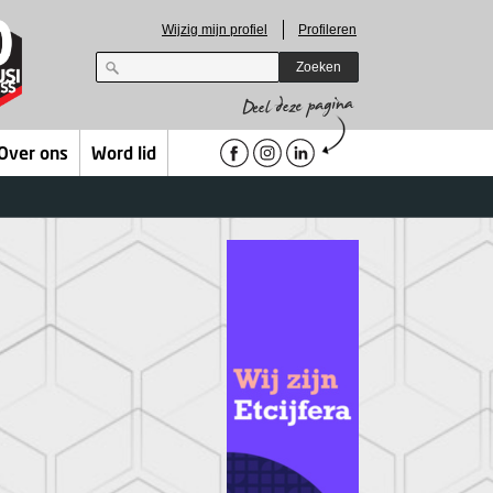
Wijzig mijn profiel
Profileren
Zoeken
Over ons
Word lid