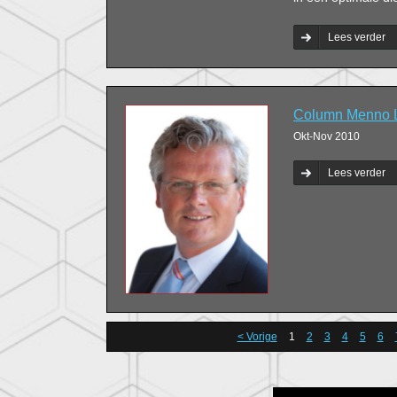
Lees verder
Column Menno La
Okt-Nov 2010
Lees verder
< Vorige
1
2
3
4
5
6