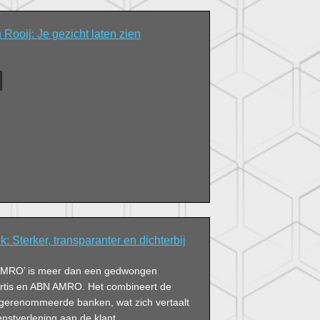
Rooij: Je gezicht laten zien
Sterker, transparanter en dichterbij
AMRO’ is meer dan een gedwongen
ortis en ABN AMRO. Het combineert de
 gerenommeerde banken, wat zich vertaalt
enstverlening aan de klant.