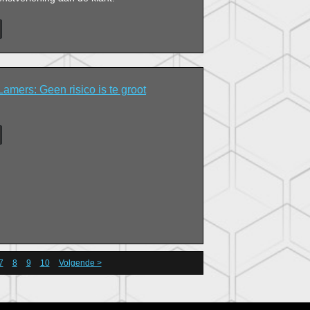
mers: Geen risico is te groot
7
8
9
10
Volgende >