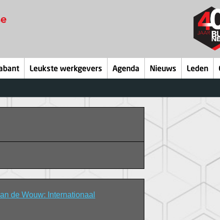
abant
Leukste werkgevers
Agenda
Nieuws
Leden
n de Wouw: Internationaal