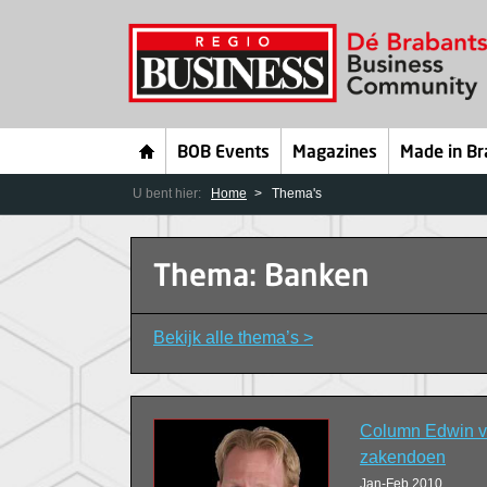
BOB Events
Magazines
Made in Br
U bent hier:
Home
Thema's
Thema: Banken
Bekijk alle thema’s >
Column Edwin va
zakendoen
Jan-Feb 2010