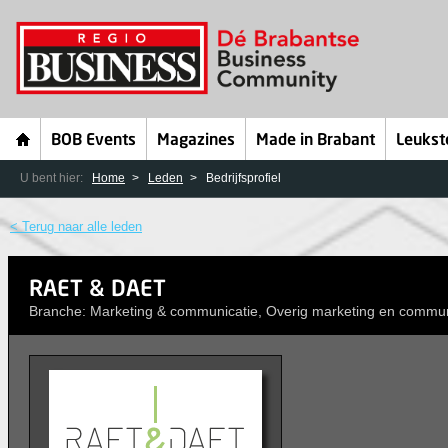
BOB Events
Magazines
Made in Brabant
Leukst
U bent hier:
Home
Leden
Bedrijfsprofiel
< Terug naar alle leden
RAET & DAET
Branche: Marketing & communicatie, Overig marketing en commun