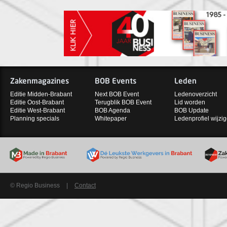
Zakenmagazines
BOB Events
Leden
Editie Midden-Brabant
Next BOB Event
Ledenoverzicht
Editie Oost-Brabant
Terugblik BOB Event
Lid worden
Editie West-Brabant
BOB Agenda
BOB Update
Planning specials
Whitepaper
Ledenprofiel wijzi
© Regio Business
|
Contact