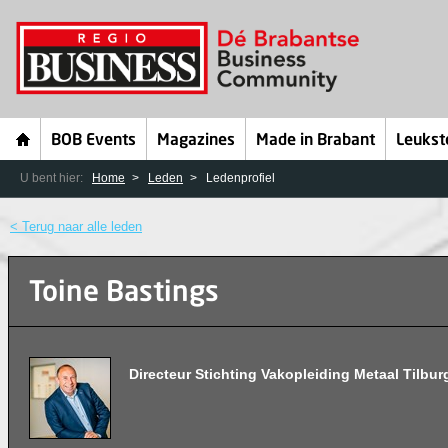
BOB Events
Magazines
Made in Brabant
Leukst
U bent hier:
Home
Leden
Ledenprofiel
< Terug naar alle leden
Toine Bastings
Directeur Stichting Vakopleiding Metaal Tilbur