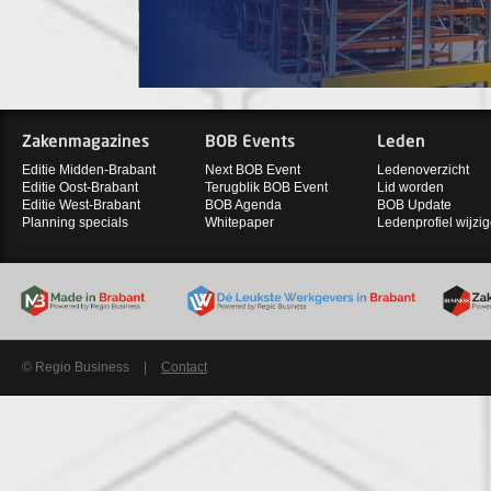
Zakenmagazines
BOB Events
Leden
Editie Midden-Brabant
Next BOB Event
Ledenoverzicht
Editie Oost-Brabant
Terugblik BOB Event
Lid worden
Editie West-Brabant
BOB Agenda
BOB Update
Planning specials
Whitepaper
Ledenprofiel wijzi
© Regio Business
|
Contact