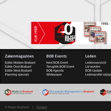
Zakenmagazines
BOB Events
Leden
Editie Midden-Brabant
Next BOB Event
Ledenoverzicht
Editie Oost-Brabant
Terugblik BOB Event
Lid worden
Editie West-Brabant
BOB Agenda
BOB Update
Planning specials
Whitepaper
Ledenprofiel wijzi
© Regio Business
|
Contact