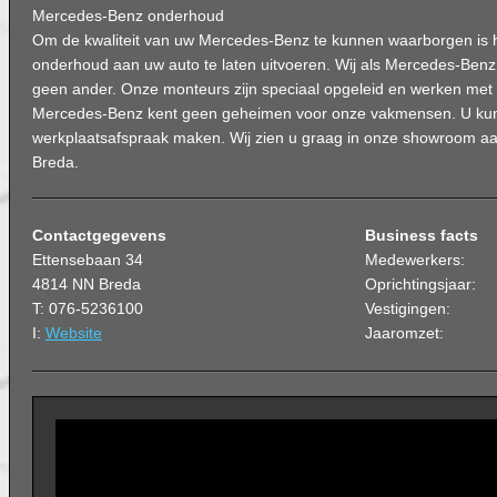
Mercedes-Benz onderhoud
Om de kwaliteit van uw Mercedes-Benz te kunnen waarborgen is h
onderhoud aan uw auto te laten uitvoeren. Wij als Mercedes-Benz
geen ander. Onze monteurs zijn speciaal opgeleid en werken met 
Mercedes-Benz kent geen geheimen voor onze vakmensen. U kun
werkplaatsafspraak maken. Wij zien u graag in onze showroom aa
Breda.
Contactgegevens
Business facts
Ettensebaan 34
Medewerkers:
4814 NN Breda
Oprichtingsjaar:
T: 076-5236100
Vestigingen:
I:
Website
Jaaromzet: