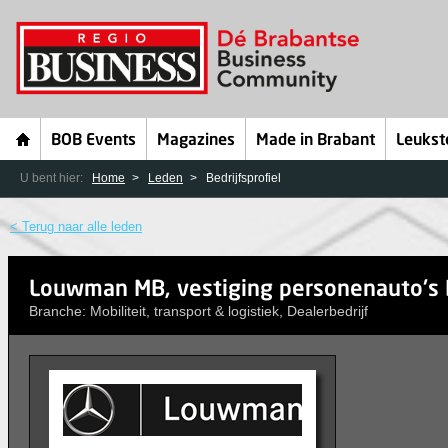
BOB Events
Magazines
Made in Brabant
Leukst
U bent hier:
Home
Leden
Bedrijfsprofiel
< Terug naar alle leden
Louwman MB, vestiging personenauto's
Branche: Mobiliteit, transport & logistiek, Dealerbedrijf