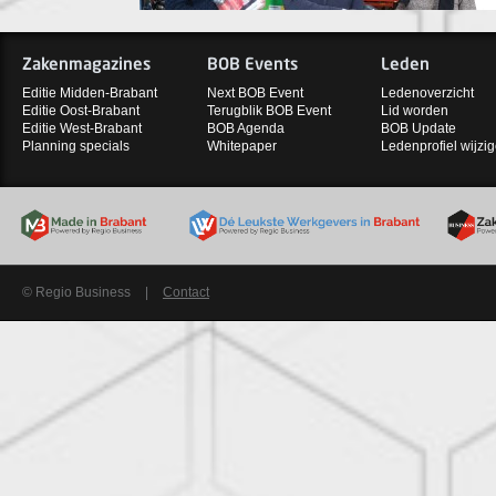
Zakenmagazines
BOB Events
Leden
Editie Midden-Brabant
Next BOB Event
Ledenoverzicht
Editie Oost-Brabant
Terugblik BOB Event
Lid worden
Editie West-Brabant
BOB Agenda
BOB Update
Planning specials
Whitepaper
Ledenprofiel wijzi
© Regio Business
|
Contact