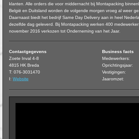
klanten. Alle orders die voor middernacht bij Montapacking binn
België en Duitsland worden de volgende morgen vroeg al weer gel
Daarnaast biedt het bedrijf Same Day Delivery aan in heel Nederla
dezelfde dag geleverd. Bij Montapacking werken 400 medewerker
november 2016 verkozen tot Onderneming van het Jaar.
Contactgegevens
Business facts
Zoete Inval 4-8
Medewerkers:
4815 HK Breda
Oprichtingsjaar:
T: 076-3031470
Vestigingen:
I:
Website
Jaaromzet: