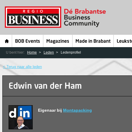
BOB Events
Magazines
Made in Brabant
Leukst
U bent hier:
Home
Leden
Ledenprofiel
< Terug naar alle leden
Edwin van der Ham
Eigenaar bij
Montapacking