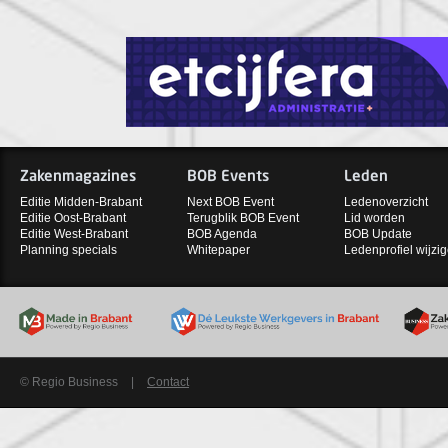
Zakenmagazines
BOB Events
Leden
Editie Midden-Brabant
Next BOB Event
Ledenoverzicht
Editie Oost-Brabant
Terugblik BOB Event
Lid worden
Editie West-Brabant
BOB Agenda
BOB Update
Planning specials
Whitepaper
Ledenprofiel wijzi
© Regio Business
|
Contact