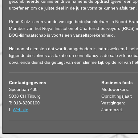
gecombineerde kennis en drive namens de opdrachtgever een opt
uitoefenen om de juiste deal in de juiste vorm te kunnen afsluiten.
René Klotz is een van de weinige bedrijfsmakelaars in Noord-Braba
Member van het Royal Institution of Chartered Surveyors (RICS
BOG-lidmaatschap is voorts een vanzelfsprekendheid.
Het aantal diensten dat wordt aangeboden is indrukwekkend: beh
liggende disciplines als taxatie en consultancy is de sale & leaseb
opvallende dienst die getuigt van een slimme kijk op de rol van het
Contactgegevens
Business facts
Spoorlaan 438
Medewerkers:
5038 CH Tilburg
Oprichtingsjaar:
T: 013-8200100
Vestigingen:
I:
Website
Jaaromzet: