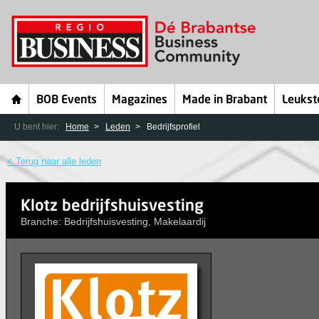
BOB Events
Magazines
Made in Brabant
Leukst
U bent hier:
Home
Leden
Bedrijfsprofiel
< Terug naar alle leden
Klotz bedrijfshuisvesting
Branche: Bedrijfshuisvesting, Makelaardij