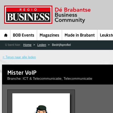
BOB Events
Magazines
Made in Brabant
Leukst
U bent hier:
Home
Leden
Bedrijfsprofiel
< Terug naar alle leden
Mister VoIP
Branche: ICT & Telecommunicatie, Telecommunicatie