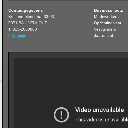
Contactgegevens
Business facts
Kreitenmolenstraat 33 03
Medewerkers:
5071 BA UDENHOUT
Oprichtingsjaar:
T: 013-2088888
Vestigingen:
I:
Website
Jaaromzet: