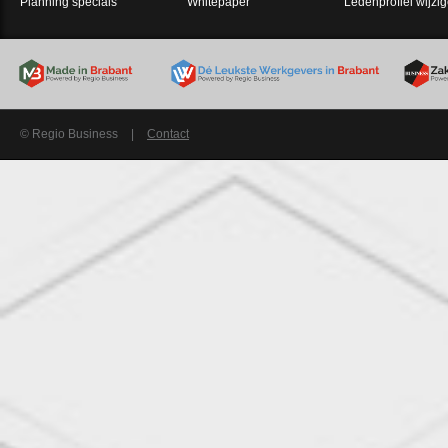
Planning specials
Whitepaper
Ledenprofiel wijzi
© Regio Business
|
Contact