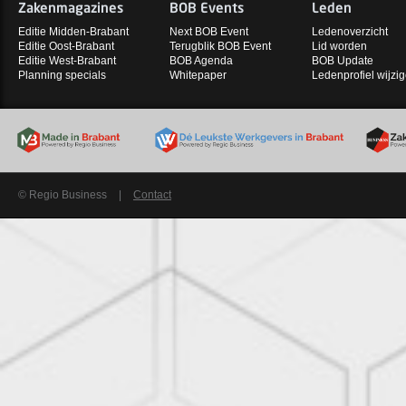
Zakenmagazines
BOB Events
Leden
Editie Midden-Brabant
Next BOB Event
Ledenoverzicht
Editie Oost-Brabant
Terugblik BOB Event
Lid worden
Editie West-Brabant
BOB Agenda
BOB Update
Planning specials
Whitepaper
Ledenprofiel wijzi
© Regio Business
|
Contact