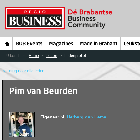
BOB Events
Magazines
Made in Brabant
Leukst
U bent hier:
Home
Leden
Ledenprofiel
< Terug naar alle leden
Pim van Beurden
Eigenaar bij
Herberg den Hemel